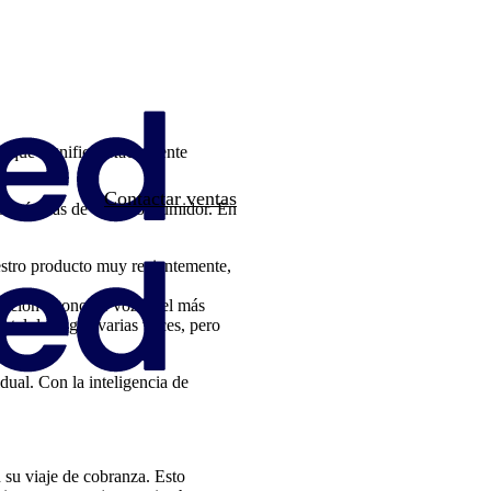
 ¿qué significa exactamente
Contactar ventas
dades únicas de cada consumidor. En
uestro producto muy recientemente,
ación o tono de voz es el más
rtal de pagos varias veces, pero
idual. Con la inteligencia de
 su viaje de cobranza. Esto