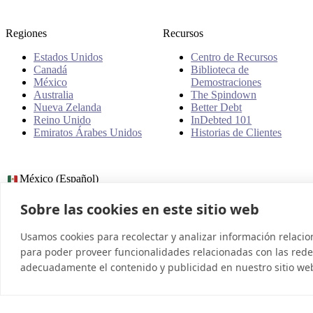
Regiones
Recursos
Estados Unidos
Centro de Recursos
Canadá
Biblioteca de
México
Demostraciones
Australia
The Spindown
Nueva Zelanda
Better Debt
Reino Unido
InDebted 101
Emiratos Árabes Unidos
Historias de Clientes
México (Español)
Sobre las cookies en este sitio web
© 2026 InDebted Holdings Pty Ltd
Usamos cookies para recolectar y analizar información relaci
para poder proveer funcionalidades relacionadas con las redes
adecuadamente el contenido y publicidad en nuestro sitio we