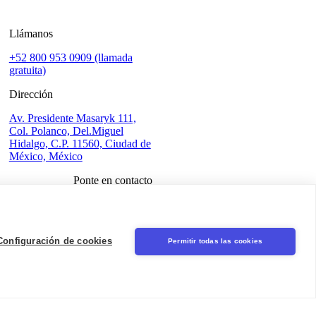
Llámanos
+52 800 953 0909 (llamada
gratuita)
Dirección
Av. Presidente Masaryk 111,
Col. Polanco, Del.Miguel
Hidalgo, C.P. 11560, Ciudad de
México, México
Ponte en contacto
Iniciar sesión
Seal
Configuración de cookies
Permitir todas las cookies
LinkedIn