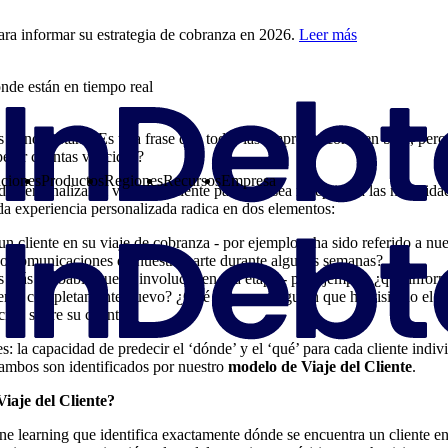
ra informar su estrategia de cobranza en 2026.
Leer más
nde están en tiempo real
es donde están.” Es una frase que todas las empresas conocen bien, pero
perar cuentas vencidas?
ciones
Productos
Regiones
Recursos
Empresa
de personalizar el viaje del cliente para que sea receptivo a las necesi
da experiencia personalizada radica en dos elementos:
un cliente en su viaje de cobranza - por ejemplo, ¿ha sido referido a n
do comunicaciones de nuestra parte durante algunas semanas?
más probable que lo involucre en esa etapa - por ejemplo, ¿qué inform
ente completamente nuevo? ¿Qué pasa con alguien que ha visitado el po
ión sobre su cuenta?
s: la capacidad de predecir el ‘dónde’ y el ‘qué’ para cada cliente indiv
ambos son identificados por nuestro
modelo de Viaje del Cliente
.
iaje del Cliente?
 learning que identifica exactamente dónde se encuentra un cliente en