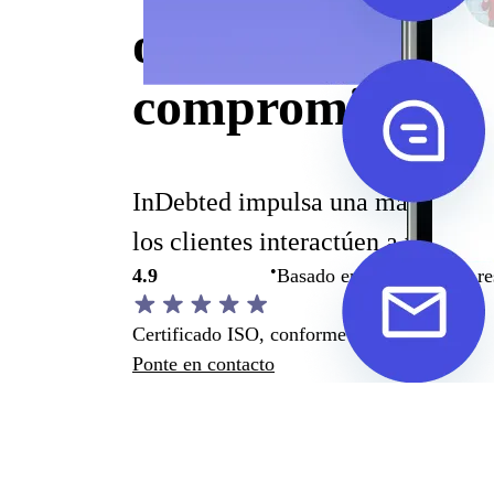
opciones, aumen
compromiso en
InDebted impulsa una mayor liquid
los clientes interactúen a través d
•
4.9
Basado en más de 2,700 re
Certificado ISO, conforme a SOC 2 y PCI
Ponte en contacto