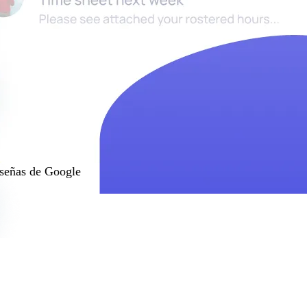
ta el
 un 280%
ación al facilitar que
el canal que prefieren.
señas de Google