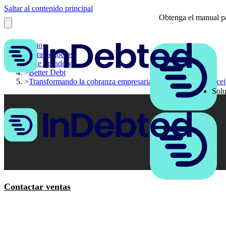
Saltar al contenido principal
Obtenga el manual pa
Inicio
>
Para negocios
>
The Spindown
>
Better Debt
>
Transformando la cobranza empresarial con InDebted y Rece
Solu
Contactar ventas