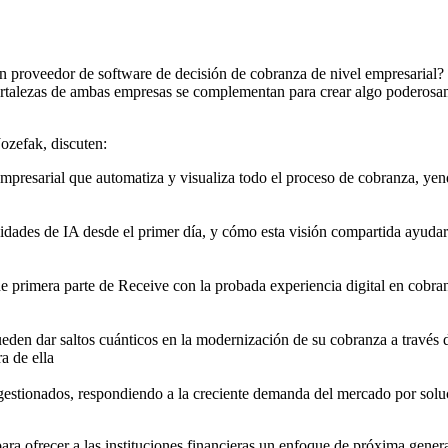
n proveedor de software de decisión de cobranza de nivel empresarial? T
ortalezas de ambas empresas se complementan para crear algo poderosam
ozefak, discuten:
resarial que automatiza y visualiza todo el proceso de cobranza, yend
dades de IA desde el primer día, y cómo esta visión compartida ayudar
 primera parte de Receive con la probada experiencia digital en cobran
den dar saltos cuánticos en la modernización de su cobranza a través 
ra de ella
 gestionados, respondiendo a la creciente demanda del mercado por solu
 ofrecer a las instituciones financieras un enfoque de próxima genera