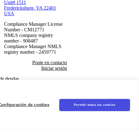
Unit# 1511
Fredericksburg, VA 22401
USA
Compliance Manager License
Number - CM12771
NMLS company registry
number - 908487
Compliance Manager NMLS
registry number - 2459771
Ponte en contacto
Iniciar sesión
 de deudas.
Seal
Configuración de cookies
Permitir todas las cookies
LinkedIn