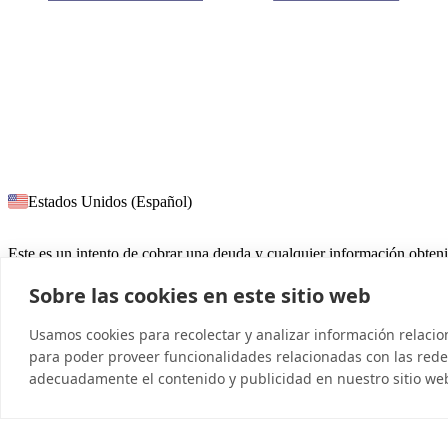
Estados Unidos (Español)
Este es un intento de cobrar una deuda y cualquier información obteni
Sobre las cookies en este sitio web
© 2026 InDebted Holdings Pty Ltd
Usamos cookies para recolectar y analizar información relaci
para poder proveer funcionalidades relacionadas con las redes
adecuadamente el contenido y publicidad en nuestro sitio we