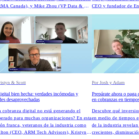
 RMA Canada), y Mike Zhou (VP Data & AI,
CEO y fundador de En
America (VP, y VP (VP de VP
Architect at AWS) par
02.28.2025
identa de RMA, el CEDIO, y Mike Zhou (VP
impulsadas por la IA y 
denta de North America (VP data de VP,
transformando la parti
ena (VP (VP Data Vicsen, y RMA, y VP
istyn & Scott
Por Josh y Adam
igital bien hecha: verdades incómodas y
Prepárate ahora o paga d
des desaprovechadas
en cobranzas en tiempos
a cobranza digital no está generando el
Descubre qué inversio
perado para muchas organizaciones? En esta
en medio de tiempos e
ón franca, veteranos de la industria como
de la industria revela
ilton (CEO, ARM Tech Advisors), Kristyn
crecientes, disminució