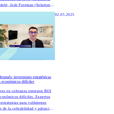
debt, Josh Foreman (Solutions
a explorar cómo las colecciones
02.05.2025
las estrategias digitales están
cipación del cliente en ANZ.
espués: inversiones estratégicas
 económicos difíciles
nes en cobranza entregan ROI
conómicos difíciles. Expertos
n estrategias para volúmenes
n de la cobrabilidad y adopción