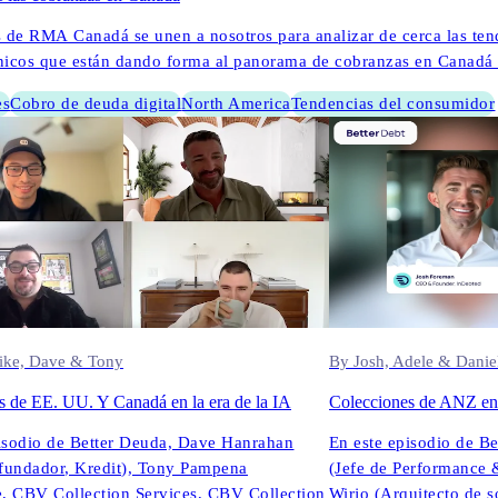
s de RMA Canadá se unen a nosotros para analizar de cerca las te
nicos que están dando forma al panorama de cobranzas en Canadá 
es
Cobro de deuda digital
North America
Tendencias del consumidor
09.09.2025
ike, Dave & Tony
By Josh, Adele & Danie
s de EE. UU. Y Canadá en la era de la IA
Colecciones de ANZ en 
isodio de Better Deuda, Dave Hanrahan
En este episodio de B
fundador, Kredit), Tony Pampena
(Jefe de Performance 
e, CBV Collection Services, CBV Collection
Wirjo (Arquitecto de 