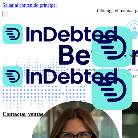
Saltar al contenido principal
Obtenga el manual pa
Solu
El podcast esencial para líderes en 
expertos y mantente al ta
Contactar ventas