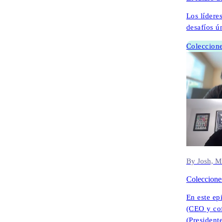
Los lídere
desafíos ú
Coleccion
By Josh, M
Coleccione
En este ep
(CEO y co
(President