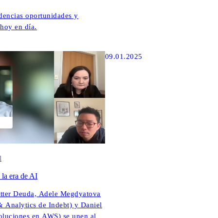
ndencias oportunidades y
hoy en día.
09.01.2025
l
la era de AI
etter Deuda, Adele Megdyatova
& Analytics de Indebt) y Daniel
soluciones en AWS) se unen al