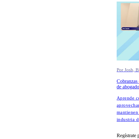
Leffler (
fundador d
sobre lo q
moderna d
Por Josh, 
Cobranzas 
de abogado
Aprende c
aprovechar
mantienen 
industria 
liderazgo 
Regístrate 