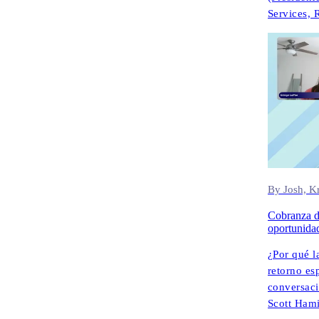
Services,
de North 
(vicepres
(vicepresi
Tony Pamp
(AI, y VP.
By Josh, Kr
Cobranza d
oportunida
¿Por qué l
retorno es
conversaci
Scott Ham