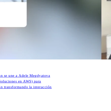
man se une a Adele Megdyatova
 Soluciones en AWS) para
án transformando la interacción