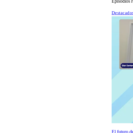
Episodios r
Destacado
El futuro d