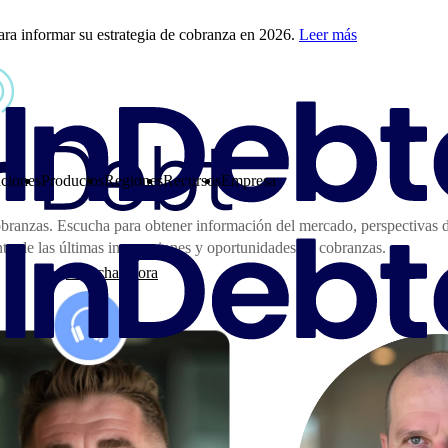
ra informar su estrategia de cobranza en 2026.
Leer más
ciones
Productos
Regiones
Recursos
Empresa
cobranzas. Escucha para obtener información del mercado, perspectivas 
nto de las últimas innovaciones y oportunidades en cobranzas.
Escucha ahora