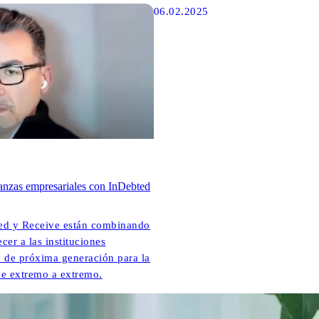
06.02.2025
anzas empresariales con InDebted
d y Receive están combinando
ecer a las instituciones
e de próxima generación para la
de extremo a extremo.