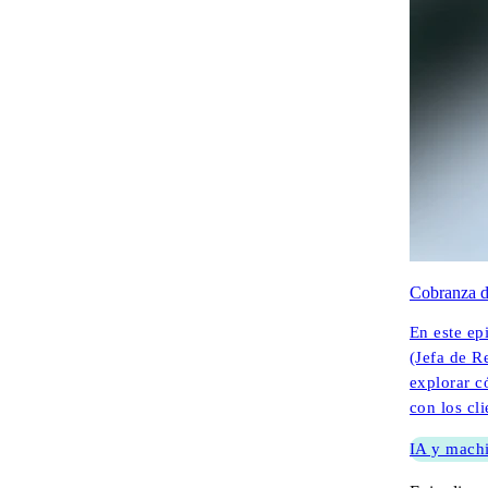
Cobranza d
En este ep
(Jefa de R
explorar c
con los cl
IA y machi