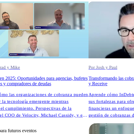
CPO, InDebted) y Josh Foreman (CEO y
de IA.
28.02.2025
e InDebted) comparten ideas sin filtros
ue realmente funciona en la tecnología
e cobranza.
Brad y Mike
Por Josh y Paul
en 2025: Oportunidades para agencias, bufetes
Transformando las cobr
s y compradores de deudas
y Receive
ómo las organizaciones de cobranza pueden
Aprende cómo InDebte
 la tecnología emergente mientras
sus fortalezas para ofr
el cumplimiento. Perspectivas de la
financieras un enfoqu
del COO de Velocity, Michael Cassidy, y el
gestión de cobranzas 
de InDebted.
para futuros eventos