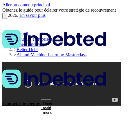
Aller au contenu principal
Obtenez le guide pour éclairer votre stratégie de recouvrement
en 2026.
En savoir plus
Accueil
>
Pour les entreprises
>
The Spindown
>
Better Debt
>
AI and Machine Learning Masterclass
Contacter les ventes
Open
main
menu