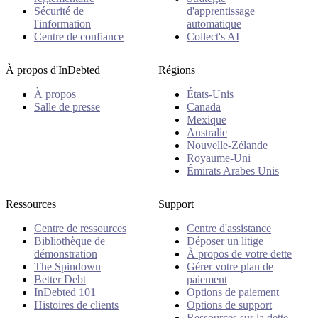
Sécurité de
d'apprentissage
l'information
automatique
Centre de confiance
Collect's AI
À propos d'InDebted
Régions
À propos
États-Unis
Salle de presse
Canada
Mexique
Australie
Nouvelle-Zélande
Royaume-Uni
Émirats Arabes Unis
Ressources
Support
Centre de ressources
Centre d'assistance
Bibliothèque de
Déposer un litige
démonstration
À propos de votre dette
The Spindown
Gérer votre plan de
Better Debt
paiement
InDebted 101
Options de paiement
Histoires de clients
Options de support
Ressources sur la dette