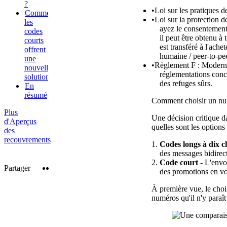
?
Loi sur les pratiques d
Comment
Loi sur la protection
les
ayez le consentement
codes
il peut être obtenu à
courts
est transféré à l'ach
offrent
humaine / peer-to-pee
une
Règlement F : Modernis
nouvelle
réglementations conce
solution
des refuges sûrs.
En
résumé
Comment choisir un n
Plus
Une décision critique d
d'Aperçus
quelles sont les options
des
recouvrements
Codes longs à dix c
des messages bidirect
Code court
- L'envoi
Twitter
LinkedIn
Partager
des promotions en vol
À première vue, le choi
numéros qu'il n'y paraît 