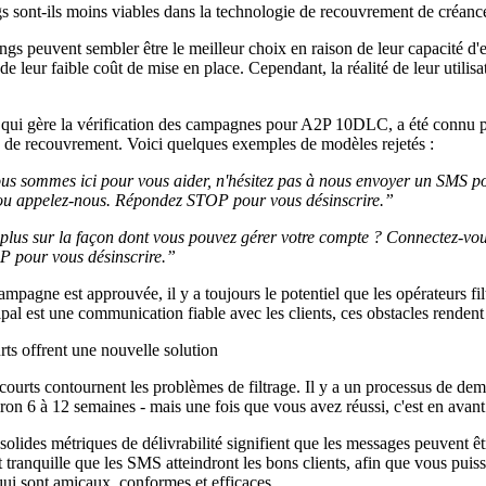
s sont-ils moins viables dans la technologie de recouvrement de créanc
ongs peuvent sembler être le meilleur choix en raison de leur capacité 
t de leur faible coût de mise en place. Cependant, la réalité de leur utili
qui gère la vérification des campagnes pour A2P 10DLC, a été connu po
de recouvrement. Voici quelques exemples de modèles rejetés :
us sommes ici pour vous aider, n'hésitez pas à nous envoyer un SMS po
ou appelez-nous. Répondez STOP pour vous désinscrire.”
plus sur la façon dont vous pouvez gérer votre compte ? Connectez-vou
 pour vous désinscrire.”
mpagne est approuvée, il y a toujours le potentiel que les opérateurs fi
cipal est une communication fiable avec les clients, ces obstacles rende
s offrent une nouvelle solution
courts contournent les problèmes de filtrage. Il y a un processus de de
on 6 à 12 semaines - mais une fois que vous avez réussi, c'est en avant 
solides métriques de délivrabilité signifient que les messages peuvent ê
 tranquille que les SMS atteindront les bons clients, afin que vous puiss
ui sont amicaux, conformes et efficaces.