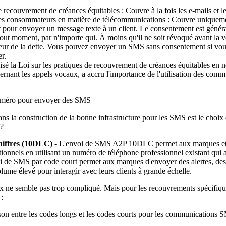
e recouvrement de créances équitables : Couvre à la fois les e-mails et 
 des consommateurs en matière de télécommunications : Couvre uniquem
 pour envoyer un message texte à un client. Le consentement est généra
 tout moment, par n'importe qui. À moins qu'il ne soit révoqué avant la v
eteur de la dette. Vous pouvez envoyer un SMS sans consentement si vous
r.
é la Loi sur les pratiques de recouvrement de créances équitables en n
rnant les appels vocaux, a accru l'importance de l'utilisation des commu
uméro pour envoyer des SMS
ans la construction de la bonne infrastructure pour les SMS est le choi
 ?
hiffres (10DLC)
- L'envoi de SMS A2P 10DLC permet aux marques et
ionnels en utilisant un numéro de téléphone professionnel existant qui a 
 de SMS par code court permet aux marques d'envoyer des alertes, des no
ume élevé pour interagir avec leurs clients à grande échelle.
x ne semble pas trop compliqué. Mais pour les recouvrements spécifique
: