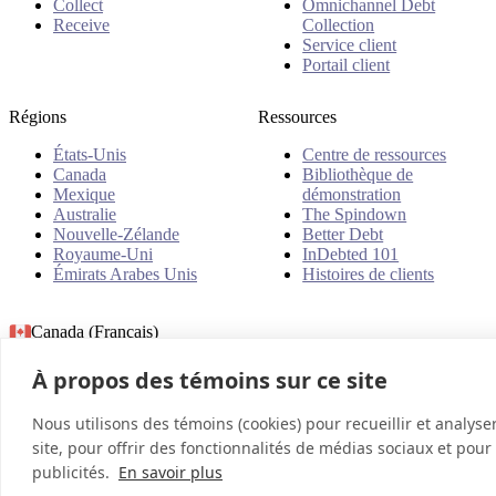
Collect
Omnichannel Debt
Receive
Collection
Service client
Portail client
Régions
Ressources
États-Unis
Centre de ressources
Canada
Bibliothèque de
Mexique
démonstration
Australie
The Spindown
Nouvelle-Zélande
Better Debt
Royaume-Uni
InDebted 101
Émirats Arabes Unis
Histoires de clients
Canada (Français)
À propos des témoins sur ce site
© 2026 InDebted Holdings Pty Ltd
Nous utilisons des témoins (cookies) pour recueillir et analyse
site, pour offrir des fonctionnalités de médias sociaux et pour
publicités.
En savoir plus