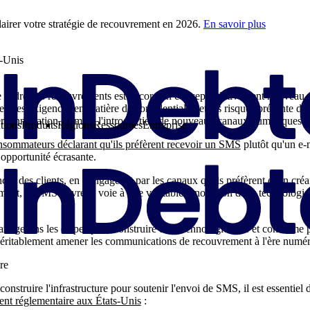
airer votre stratégie de recouvrement en 2026.
En savoir plus
s-Unis
 cadre des recouvrements est encore un concept relativement nouveau. 
s, les exigences en matière de confidentialité et les risques présente de
r l'innovation, comme l'introduction de nouveaux canaux numériques.
tions
Produits
Régions
Ressources
Entreprise
sommateurs déclarant qu'ils préfèrent recevoir un SMS
plutôt qu'un e-m
e opportunité écrasante.
ces des clients, en s'engageant par les canaux qu'ils préfèrent et en cr
ent, le SMS ouvre la voie à une véritable innovation de la technologi
partagerons les étapes pour construire une technologie sûre et conforme
véritablement amener les communications de recouvrement à l'ère numér
re
struire l'infrastructure pour soutenir l'envoi de SMS, il est essentiel 
ent réglementaire aux États-Unis
: