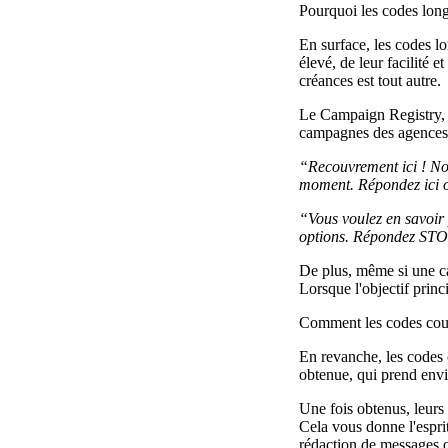
Pourquoi les codes long
En surface, les codes l
élevé, de leur facilité e
créances est tout autre.
Le Campaign Registry, 
campagnes des agences 
“Recouvrement ici ! No
moment. Répondez ici 
“Vous voulez en savoir 
options. Répondez STOP
De plus, même si une ca
Lorsque l'objectif prin
Comment les codes court
En revanche, les codes 
obtenue, qui prend envir
Une fois obtenus, leurs 
Cela vous donne l'esprit
rédaction de messages q