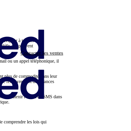
Naviguer à travers les
s défis qui peuvent
Contacter les ventes
ail ou un appel téléphonique, il
éant plus de commodité dans leur
e de recouvrement de créances
 pour soutenir l'envoi de SMS dans
ique.
de comprendre les lois qui