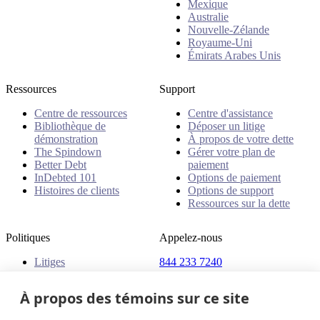
Mexique
Australie
Nouvelle-Zélande
Royaume-Uni
Émirats Arabes Unis
Ressources
Support
Centre de ressources
Centre d'assistance
Bibliothèque de
Déposer un litige
démonstration
À propos de votre dette
The Spindown
Gérer votre plan de
Better Debt
paiement
InDebted 101
Options de paiement
Histoires de clients
Options de support
Ressources sur la dette
Politiques
Appelez-nous
Litiges
844 233 7240
Plaintes
Adresse
Politiques
À propos des témoins sur ce site
18 King Street East, Suite