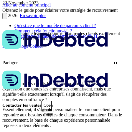
22 November 2023
Aller au contenu principal
Obtenez le guide pour éclairer votre stratégie de recouvrement
en 2026.
En savoir plus
Qu'est-ce que le modèle de parcours client ?
Comment cela fonctionne-t-il ?
Utiliser machine learning pour rencontrer les clients exactement
Augmenter les taux de conversion jusqu'à 11 %
là où ils se trouvent, en temps réel
Plus de Blogs Collect
Twitter
Linke
Partager
« Rencontrer les clients là où ils se trouvent. » C'est une
expression que toutes les entreprises connaissent, mais que
signifie-t-elle exactement lorsqu'il s'agit de récupérer des
comptes en souffrance ?
Contacter les ventes
Open
Essentiellement, il s'agit de personnaliser le parcours client pour
main
menu
répondre aux besoins uniques de chaque consommateur. Dans le
recouvrement, la base de chaque expérience personnalisée
repose sur deux éléments :