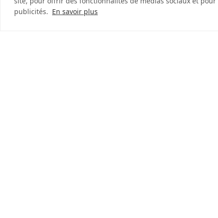
site, pour offrir des fonctionnalités de médias sociaux et pour
publicités.
En savoir plus
Visitez notre site web complet