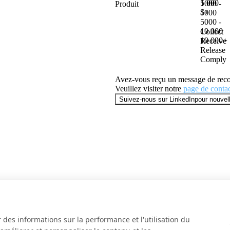
5 000
1000 -
Produit
produit
$+
5000
vous
5000 -
intéresse
10 000
Collect
10 000+
Receive
Release
Comply
Avez-vous reçu un message de reco
Veuillez visiter notre
page de contac
Suivez-nous sur LinkedIn
pour nouvel
r des informations sur la performance et l'utilisation du