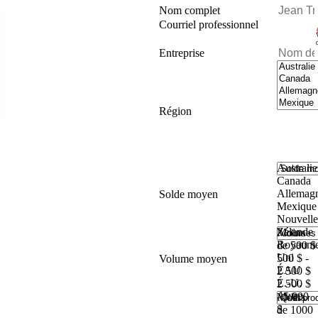
Nom complet
Courriel professionnel
Entreprise
Région
Où
exercez-
vous vos
activités?
Australie
Canada
Solde
Allemag
Solde moyen
moyen
Mexique
par
Nouvelle
compte
Zélande
Moins
Royaume
de 500 $
Volumes
Uni
500 $ -
Volume moyen
mensuels
ÉAU
2 500 $
de
É.-U.
2 500 $
comptes
Autre
- 5 000
Moins
$
de 1000
Quel