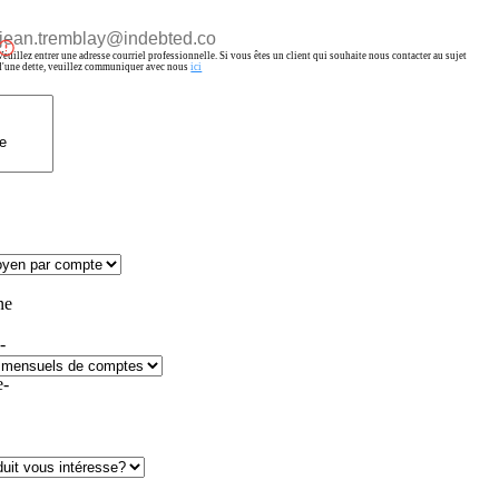
Veuillez entrer une adresse courriel professionnelle. Si vous êtes un client qui souhaite nous contacter au sujet
d'une dette, veuillez communiquer avec nous
ici
ne
-
-