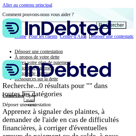
Aller au contenu principal
Comment pouvons-nous vous aider ?
Rechercher
Home
Pour les clients
Centre d'Aide
Déposer une contestatio
Déposer une contestation
À propos de votre dette
Gérez votre plan de paiement
Options de Paiement
Options de Soutien
Ressources sur la dette
Recherche...
0
résultats pour "
" dans
toutes les catégories
Connexion
Open
main
Déposer une contestation
menu
Apprenez à signaler des plaintes, à
demander de l'aide en cas de difficultés
financières, à corriger d'éventuelles
erreurs de paiement ou de solde, à nous