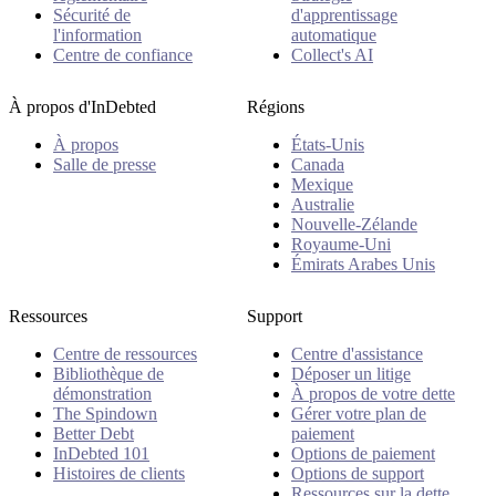
Sécurité de
d'apprentissage
l'information
automatique
Centre de confiance
Collect's AI
À propos d'InDebted
Régions
À propos
États-Unis
Salle de presse
Canada
Mexique
Australie
Nouvelle-Zélande
Royaume-Uni
Émirats Arabes Unis
Ressources
Support
Centre de ressources
Centre d'assistance
Bibliothèque de
Déposer un litige
démonstration
À propos de votre dette
The Spindown
Gérer votre plan de
Better Debt
paiement
InDebted 101
Options de paiement
Histoires de clients
Options de support
Ressources sur la dette