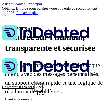
Aller au contenu principal
Obtenez le guide pour éclairer votre stratégie de recouvrement
en 2026.
En savoir plus
COLLECT'S AI
Centrée sur l'humain,
transparente et sécurisée
Notre IA s'adapte aux besoins de chaque
client, avec des messages personnalisés,
un support client rapide et une logique de
Contacter les ventes
Open
résolution de problèmes.
main
menu
Contactez-nous