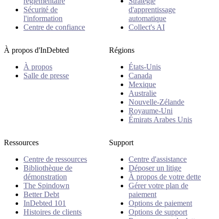
réglementaire
Stratégie
Sécurité de
d'apprentissage
l'information
automatique
Centre de confiance
Collect's AI
À propos d'InDebted
Régions
À propos
États-Unis
Salle de presse
Canada
Mexique
Australie
Nouvelle-Zélande
Royaume-Uni
Émirats Arabes Unis
Ressources
Support
Centre de ressources
Centre d'assistance
Bibliothèque de
Déposer un litige
démonstration
À propos de votre dette
The Spindown
Gérer votre plan de
Better Debt
paiement
InDebted 101
Options de paiement
Histoires de clients
Options de support