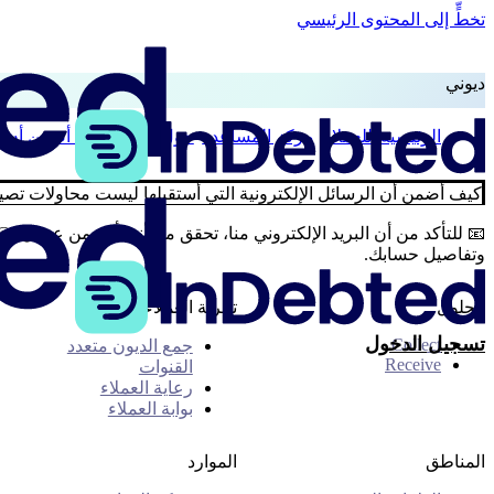
تخطٍّ إلى المحتوى الرئيسي
ديوني
الرئيسية
للعملاء
مركز المساعدة
حول ديونك
كيف أضمن أن ال
كيف أضمن أن الرسائل الإلكترونية التي أستقبلها ليست محاولات تصيد
وتفاصيل حسابك.
الحلول
تجربة العملاء
تسجيل الدخول
Collect
جمع الديون متعدد
Receive
القنوات
رعاية العملاء
بوابة العملاء
المناطق
الموارد