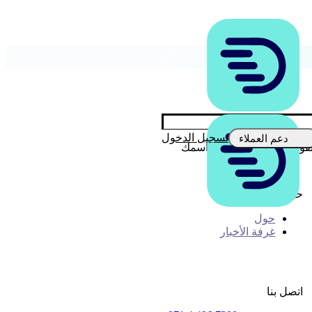
تسجيل الدخول
دعم العملاء
د الإلكتروني منا، تحقق من أنه يأتي من عنوان ‘@indebted.co’ أو '@indebted.us' أو '@indebted.au' أو '@indebted.nz'. سنقوم أيضًا دائمًا بتضمين اسمك
حول InDebted
حول
غرفة الأخبار
اتصل بنا