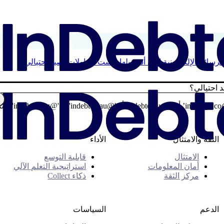
رسائل الإلكترونية التي أستقبلها ليست محاولات تصيد احتيالي؟
 احتيالي؟
📧 للتأكد من أن البري
الثقة والامتثال
الأداء
الامتثال
قابلية التوسع
أمان المعلومات
استراتيجية التعلم الآلي
مركز الثقة
ذكاء Collect
الدعم
السياسات