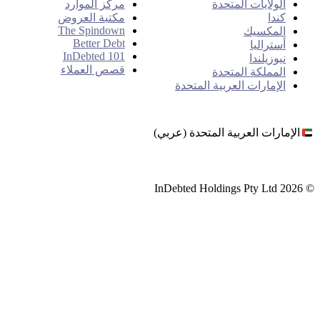
الولايات المتحدة
مركز الموارد
كندا
مكتبة العروض
The Spindown
المكسيك
Better Debt
أستراليا
InDebted 101
نيوزيلندا
قصص العملاء
المملكة المتحدة
الإمارات العربية المتحدة
الإمارات العربية المتحدة (عربي)
© 2026 InDebted Holdings Pty Ltd