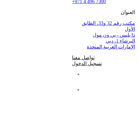
+971 4 496 7300
العنوان
مكتب رقم 32 و33، الطابق
الأول
ذا بليس - بي ون مول
البرشاء 1، دبي
الإمارات العربية المتحدة
تواصل معنا
تسجيل الدخول
al
In