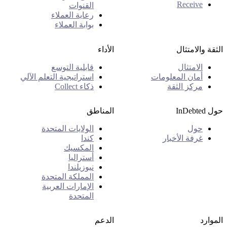
Receive
القنوات
رعاية العملاء
بوابة العملاء
الثقة والامتثال
الأداء
الامتثال
قابلية التوسع
أمان المعلومات
استراتيجية التعلم الآلي
مركز الثقة
ذكاء Collect
حول InDebted
المناطق
حول
الولايات المتحدة
غرفة الأخبار
كندا
المكسيك
أستراليا
نيوزيلندا
المملكة المتحدة
الإمارات العربية
المتحدة
الموارد
الدعم