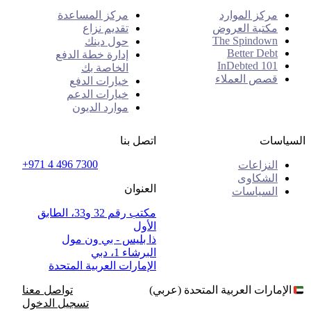
مركز الموارد
مركز المساعدة
مكتبة العروض
تقديم نزاع
The Spindown
حول دينك
Better Debt
إدارة خطة الدفع
InDebted 101
الخاصة بك
قصص العملاء
خيارات الدفع
خيارات الدعم
موارد الديون
السياسات
اتصل بنا
+971 4 496 7300
النزاعات
الشكاوى
العنوان
السياسات
مكتب رقم 32 و33، الطابق
الأول
ذا بليس - بي ون مول
البرشاء 1، دبي
الإمارات العربية المتحدة
الإمارات العربية المتحدة (عربي)
تواصل معنا
تسجيل الدخول