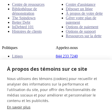
Centre de ressources
Centre d'assistance
Bibliothèque de
Déposer un litige
démonstration
À propos de votre dette
The Spindown
Gérer votre plan de
Better Debt
paiement
InDebted 101
Options de paiement
Histoires de clients
Options de support
Ressources sur la dette
Politiques
Appelez-nous
Litiges
844 233 7240
Plaintes
Adresse
Politiques
À propos des témoins sur ce site
18 King Street East, Suite
1400
Nous utilisons des témoins (cookies) pour recueillir et
Toronto, ON, M5C 1C4
analyser des informations sur la performance et
Canada
l'utilisation du site, pour offrir des fonctionnalités de
médias sociaux et pour améliorer et personnaliser le
Canada (Français)
Contactez-nous
Connexion
contenu et les publicités.
© 2026 InDebted Holdings Pty Ltd
En savoir plus