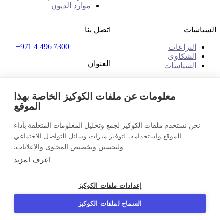
موارد الديون
السياسات
اتصل بنا
+971 4 496 7300
النزاعات
الشكاوى
العنوان
السياسات
مكتب رقم 32 و33، الطابق
الأول
معلومات عن ملفات الكوكيز الخاصة بهذا
ذا بليس - بي ون مول
الموقع
البرشاء 1، دبي
الإمارات العربية المتحدة
نحن نستخدم ملفات الكوكيز لجمع وتحليل المعلومات المتعلقة بأداء
الإمارات العربية المتحدة (عربي)
تواصل معنا
الموقع واستخدامه، لتوفير ميزات وسائل التواصل الاجتماعي
تسجيل الدخول
ولتحسين وتخصيص المحتوى والإعلانات.
© 2026 InDebted Holdings Pty Ltd
اعرف المزيد
Seal
إعدادات ملفات الكوكيز
LinkedIn
السماح لملفات الكوكيز