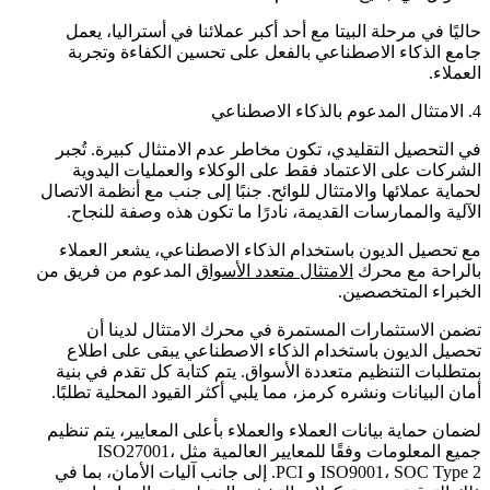
حاليًا في مرحلة البيتا مع أحد أكبر عملائنا في أستراليا، يعمل
جامع الذكاء الاصطناعي بالفعل على تحسين الكفاءة وتجربة
العملاء.
4. الامتثال المدعوم بالذكاء الاصطناعي
في التحصيل التقليدي، تكون مخاطر عدم الامتثال كبيرة. تُجبر
الشركات على الاعتماد فقط على الوكلاء والعمليات اليدوية
لحماية عملائها والامتثال للوائح. جنبًا إلى جنب مع أنظمة الاتصال
الآلية والممارسات القديمة، نادرًا ما تكون هذه وصفة للنجاح.
مع تحصيل الديون باستخدام الذكاء الاصطناعي، يشعر العملاء
بالراحة مع محرك
الامتثال متعدد الأسواق
المدعوم من فريق من
الخبراء المتخصصين.
تضمن الاستثمارات المستمرة في محرك الامتثال لدينا أن
تحصيل الديون باستخدام الذكاء الاصطناعي يبقى على اطلاع
بمتطلبات التنظيم متعددة الأسواق. يتم كتابة كل تقدم في بنية
أمان البيانات ونشره كرمز، مما يلبي أكثر القيود المحلية تطلبًا.
لضمان حماية بيانات العملاء والعملاء بأعلى المعايير، يتم تنظيم
جميع المعلومات وفقًا للمعايير العالمية مثل ISO27001،
ISO9001، SOC Type 2 و PCI. إلى جانب آليات الأمان، بما في