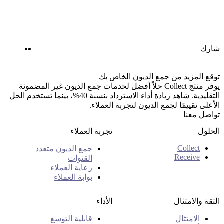
nkedIn
Twitter
شارك
توقع المزيد من جمع الديون الخاص بك
يوفر منتج Collect حلاً أفضل لخدمات جمع الديون غير المضمونة
التقليدية. شاهد زيادة أداء الاسترداد بنسبة 40%، بينما تستخدم الحل
الأعلى تقييمًا لجمع الديون لتجربة العملاء.
تواصل معنا
الحلول
تجربة العملاء
Collect
جمع الديون متعدد
Receive
القنوات
رعاية العملاء
بوابة العملاء
الثقة والامتثال
الأداء
الامتثال
قابلية التوسع