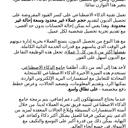
يتغير هذا التوازن تمامًا.
تعمل تقنية الذكاء الاصطناعي على كسر القيود المفروضة على
تحصيل الديون لتقديم
حجم عملاء غير محدود وسعة إحالة غير
محدودة
. وهذا يعني أنه يمكن إحالة الحسابات بدون حد أقصى،
مع تقديم تجربة تحصيل شخصية لكل عميل.
مع هذا النوع من تحصيل الديون، يتمتع العملاء بحرية إدارة ديونهم
في الوقت الذي يناسبهم مع قدرات الخدمة الذاتية الكاملة.
يفضلها أكثر من 4 من كل 5 عملاء
، تجعل هذه الوظيفة التفاعل
مع الديون أسهل على الفور.
لأخذ هذا إلى أبعد من ذلك، أطلقنا
جامع الذكاء الاصطناعي
.
تستخدم هذه الميزة الأخيرة الذكاء الاصطناعي للاستجابة
المحادثة للتعامل مع استفسارات البريد الإلكتروني الواردة.
يمكنها الرد، وتقديم المعلومات، وتصعيد الحالات، وعرض خطط
دفع مخصصة -
على نطاق واسع
.
عندما يحتاج المستهلكون إلى دعم إضافي، يتم برمجة جامع
الذكاء الاصطناعي لتنبيه فريق تجربة العملاء لدينا. من خلال
أتمتة الاستفسارات البسيطة وإبلاغ الحالات المعقدة لمزيد من
الدعم، يتم تمكين فرقنا للعمل بشكل أكثر ذكاءً وكفاءة. في
النهاية، يمكّن ذلك من قدرة أكبر على التوسع والتكيف مع
الأسواق في جميع أنحاء العالم.