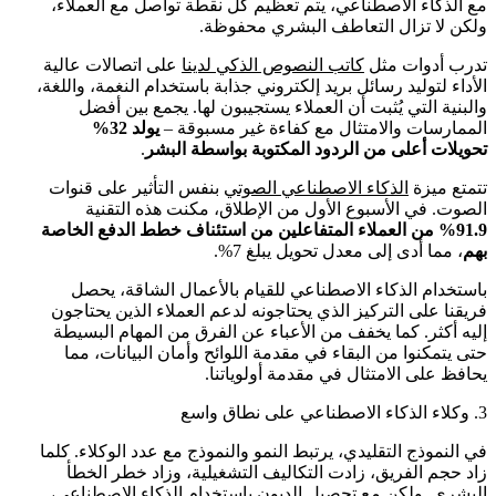
مع الذكاء الاصطناعي، يتم تعظيم كل نقطة تواصل مع العملاء،
ولكن لا تزال التعاطف البشري محفوظة.
تدرب أدوات مثل
كاتب النصوص الذكي لدينا
على اتصالات عالية
الأداء لتوليد رسائل بريد إلكتروني جذابة باستخدام النغمة، واللغة،
والبنية التي يُثبت أن العملاء يستجيبون لها. يجمع بين أفضل
الممارسات والامتثال مع كفاءة غير مسبوقة –
يولد 32%
تحويلات أعلى من الردود المكتوبة بواسطة البشر
.
تتمتع ميزة
الذكاء الاصطناعي الصوتي
بنفس التأثير على قنوات
الصوت. في الأسبوع الأول من الإطلاق، مكنت هذه التقنية
91.9% من العملاء المتفاعلين من استئناف خطط الدفع الخاصة
بهم
، مما أدى إلى معدل تحويل يبلغ 7%.
باستخدام الذكاء الاصطناعي للقيام بالأعمال الشاقة، يحصل
فريقنا على التركيز الذي يحتاجونه لدعم العملاء الذين يحتاجون
إليه أكثر. كما يخفف من الأعباء عن الفرق من المهام البسيطة
حتى يتمكنوا من البقاء في مقدمة اللوائح وأمان البيانات، مما
يحافظ على الامتثال في مقدمة أولوياتنا.
3. وكلاء الذكاء الاصطناعي على نطاق واسع
في النموذج التقليدي، يرتبط النمو والنموذج مع عدد الوكلاء. كلما
زاد حجم الفريق، زادت التكاليف التشغيلية، وزاد خطر الخطأ
البشري. ولكن مع تحصيل الديون باستخدام الذكاء الاصطناعي،