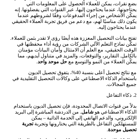
بضع نقرات، يمكن للعملاء الحصول على المعلومات التي
يحتاجونها، عندما يحتاجون إليها، عبر القنوات التي يفضلونها. إنه
يمكّن الأشخاص من إجراء المدفوعات وفقًا لشروطهم عندما
يكون ذلك مناسبًا لهم، مع دعم من فريق تجربة العملاء الحقيقي
عندما يحتاجون إليه.
تفتح بيانات التحصيل المعززة هذه أيضًا رؤى لا تقدر بثمن للعملاء.
تمكّن نماذج التعلم الآلي الشركات من رؤية أداء محفظتها في
الوقت الحقيقي، مع العلم أن الامتثال وأمان البيانات مؤمنان
بالكامل. التقارير، والتوقعات، والمزيد في متناول أيديهم، مما
يمكّن العملاء من النمو والتوسع مع
حل موحد واحد
.
مع نتائج تحصيل أعلى بنسبة 40%، يتفوق تحصيل الديون
باستخدام الذكاء الاصطناعي على وكالات التحصيل التقليدية في
جميع المجالات.
2. ذكاء التفاعل
بدلاً من قنوات الاتصال المحدودة، فإن تحصيل الديون باستخدام
الذكاء الاصطناعي هو
شامل
. من الدردشة المباشرة إلى البريد
الإلكتروني، والدعم الهاتفي إلى الخدمة الذاتية – يمكن
للمستهلكين التفاعل بالطريقة التي يختارونها وتجربة
تجربة
تحصيل موحدة
.