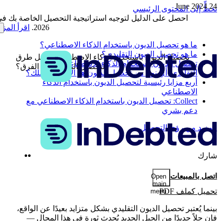
24 June 2024
تخطٍّ إلى المحتوى الرئيسي
احصل على الدليل لتوجيه استراتيجية التحصيل الخاصة بك ف
2026.
اقرأ المزي
ما هو تحصيل الديون باستخدام الذكاء الاصطناعي؟
ما هو تحصيل الديون التقليدي؟
تحصيل الديون باستخدام الذكاء الاصطناعي مقابل طرق
تحصيل الديون باستخدام الذكاء الاصطناعي مقابل
التحصيل التقليدية: ما الفرق؟
التقليدي: أي نوع من تحصيل الديون هو الأنسب لعملك؟
أربع مزايا رئيسية لتحصيل الديون باستخدام الذكاء
الاصطناعي
Collect: تحصيل الديون باستخدام الذكاء الاصطناعي مع
دعم بشري
المزيد من رؤى التحصيل
nkedIn
Twitter
شارك
اتصل بالمبيعات
Open
main
تحميل كملف PDF
menu
بينما يُعتبر تحصيل الديون التقليدي بشكل متزايد بعيدًا عن الواقع،
فإن حلاً جديدًا من الجيل الجديد يُحدث ثورة في هذا المجال —