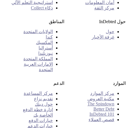
أمان المعلومات
استراتيجية التعلم الآلي
مركز الثقة
ذكاء Collect
حول InDebted
المناطق
حول
الولايات المتحدة
غرفة الأخبار
كندا
المكسيك
أستراليا
نيوزيلندا
المملكة المتحدة
الإمارات العربية
المتحدة
الموارد
الدعم
مركز الموارد
مركز المساعدة
مكتبة العروض
تقديم نزاع
The Spindown
حول دينك
Better Debt
إدارة خطة الدفع
InDebted 101
الخاصة بك
قصص العملاء
خيارات الدفع
خيارات الدعم