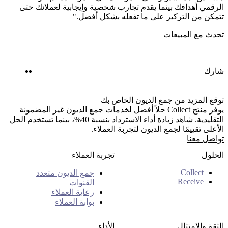
الرقمي أهدافك بينما يقدم تجارب شخصية وإيجابية لعملائك حتى
تتمكن من التركيز على ما تفعله بشكل أفضل."
تحدث مع المبيعات
nkedIn
Twitter
شارك
توقع المزيد من جمع الديون الخاص بك
يوفر منتج Collect حلاً أفضل لخدمات جمع الديون غير المضمونة
التقليدية. شاهد زيادة أداء الاسترداد بنسبة 40%، بينما تستخدم الحل
الأعلى تقييمًا لجمع الديون لتجربة العملاء.
تواصل معنا
الحلول
تجربة العملاء
Collect
جمع الديون متعدد
Receive
القنوات
رعاية العملاء
بوابة العملاء
الثقة والامتثال
الأداء