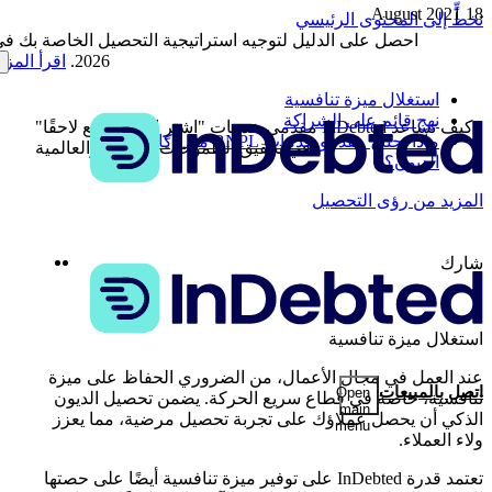
18 August 2021
تخطٍّ إلى المحتوى الرئيسي
احصل على الدليل لتوجيه استراتيجية التحصيل الخاصة بك ف
2026.
اقرأ المزي
استغلال ميزة تنافسية
نهج قائم على الشراكة
كيف تساعد InDebted مقدمي خدمات "اشترِ الآن، وادفع لاحقًا"
ماذا تحتاج مقدمو خدمات BNPL من وكالة تحصيل
في تحقيق الطموحات المحلية والعالمية
الديون؟
المزيد من رؤى التحصيل
nkedIn
Twitter
شارك
استغلال ميزة تنافسية
عند العمل في مجال الأعمال، من الضروري الحفاظ على ميزة
اتصل بالمبيعات
Open
تنافسية، خاصة في قطاع سريع الحركة. يضمن تحصيل الديون
main
الذكي أن يحصل عملاؤك على تجربة تحصيل مرضية، مما يعزز
menu
ولاء العملاء.
تعتمد قدرة InDebted على توفير ميزة تنافسية أيضًا على حصتها