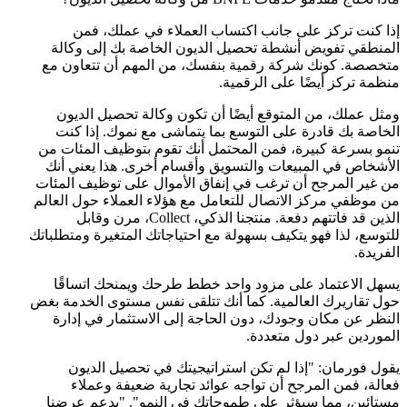
إذا كنت تركز على جانب اكتساب العملاء في عملك، فمن
المنطقي تفويض أنشطة تحصيل الديون الخاصة بك إلى وكالة
متخصصة. كونك شركة رقمية بنفسك، من المهم أن تتعاون مع
منظمة تركز أيضًا على الرقمية.
ومثل عملك، من المتوقع أيضًا أن تكون وكالة تحصيل الديون
الخاصة بك قادرة على التوسع بما يتماشى مع نموك. إذا كنت
تنمو بسرعة كبيرة، فمن المحتمل أنك تقوم بتوظيف المئات من
الأشخاص في المبيعات والتسويق وأقسام أخرى. هذا يعني أنك
من غير المرجح أن ترغب في إنفاق الأموال على توظيف المئات
من موظفي مركز الاتصال للتعامل مع هؤلاء العملاء حول العالم
الذين قد فاتتهم دفعة. منتجنا الذكي، Collect، مرن وقابل
للتوسع، لذا فهو يتكيف بسهولة مع احتياجاتك المتغيرة ومتطلباتك
الفريدة.
يسهل الاعتماد على مزود واحد خطط طرحك ويمنحك اتساقًا
حول تقاريرك العالمية. كما أنك تتلقى نفس مستوى الخدمة بغض
النظر عن مكان وجودك، دون الحاجة إلى الاستثمار في إدارة
الموردين عبر دول متعددة.
يقول فورمان: "إذا لم تكن استراتيجيتك في تحصيل الديون
فعالة، فمن المرجح أن تواجه عوائد تجارية ضعيفة وعملاء
مستائين، مما سيؤثر على طموحاتك في النمو". "يدعم عرضنا