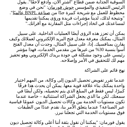
السوقية الجذابة ضمن قطاع "اشترِ الآن، وادفع لاحقًا". يقول
الرئيس التنفيذي والمؤسس
جوش فورمان
: "نحن في وضع
محظوظ للعمل مع شريحة كبيرة جدًا من
صناعة BNPL عالميًا
".
"ونتيجة لذلك، لدينا مؤشرات فريدة ورؤى يمكننا تقديمها
لمساعدتك في اتخاذ إجراءات مثل المقارنة مع أقرانك."
يمكن أن تعزز هذه الرؤى أيضًا العمليات الداخلية. على سبيل
المثال، يمكنك معرفة معدل فتح البريد الإلكتروني لعملائك وكيف
يقارن بمنافسيك. إذا، على سبيل المثال، وجدت أن معدل الفتح
أسوأ بنسبة 30% من غيرها من مقدمي الخدمات، فهذا مؤشر
رئيسي على وجود مشكلة في جودة بريدك الإلكتروني وهو تحفيز
مهم لك للتحقيق في الأمر وإصلاحه.
نهج قائم على الشراكة
عندما تقرر تفويض تحصيل الديون إلى وكالة، من المهم اختيار
واحدة يمكنك بناء علاقة قوية معها. يمكن أن يحدث هذا فرقًا
كبيرًا، ليس فقط في المبلغ الذي يتم تحصيله، ولكن أيضًا في
سمعتك. لكن ما الذي يجعل الشراكة استثنائية – خاصة عندما
تكون مستويات الخدمة بين وكالات تحصيل الديون عمومًا قياسية
عبر الصناعة؟ عندما يتعلق الأمر بنا، نقدم عددًا من الطبقات
فوق مستويات الخدمة التي تجعلنا نبرز.
يقول فورمان: "يمكننا أن نقول بثقة أننا أعلى وكالة تحصيل ديون