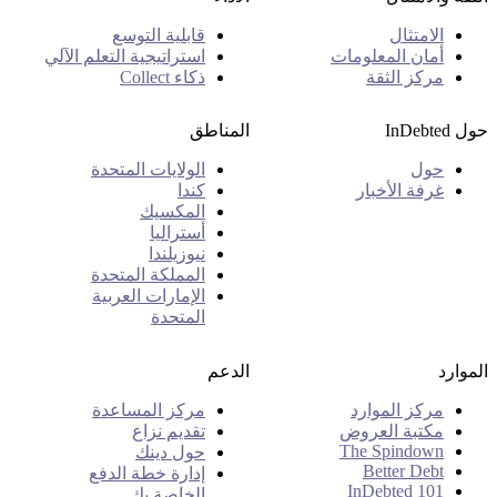
الامتثال
قابلية التوسع
أمان المعلومات
استراتيجية التعلم الآلي
مركز الثقة
ذكاء Collect
حول InDebted
المناطق
حول
الولايات المتحدة
غرفة الأخبار
كندا
المكسيك
أستراليا
نيوزيلندا
المملكة المتحدة
الإمارات العربية
المتحدة
الموارد
الدعم
مركز الموارد
مركز المساعدة
مكتبة العروض
تقديم نزاع
The Spindown
حول دينك
Better Debt
إدارة خطة الدفع
InDebted 101
الخاصة بك