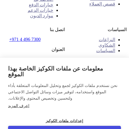
قصص العملاء
خيارات الدفع
خيارات الدعم
موارد الديون
السياسات
اتصل بنا
+971 4 496 7300
النزاعات
الشكاوى
العنوان
السياسات
مكتب رقم 32 و33، الطابق
الأول
معلومات عن ملفات الكوكيز الخاصة بهذا
ذا بليس - بي ون مول
الموقع
البرشاء 1، دبي
الإمارات العربية المتحدة
نحن نستخدم ملفات الكوكيز لجمع وتحليل المعلومات المتعلقة بأداء
الإمارات العربية المتحدة (عربي)
تواصل معنا
الموقع واستخدامه، لتوفير ميزات وسائل التواصل الاجتماعي
تسجيل الدخول
ولتحسين وتخصيص المحتوى والإعلانات.
© 2026 InDebted Holdings Pty Ltd
اعرف المزيد
Seal
إعدادات ملفات الكوكيز
LinkedIn