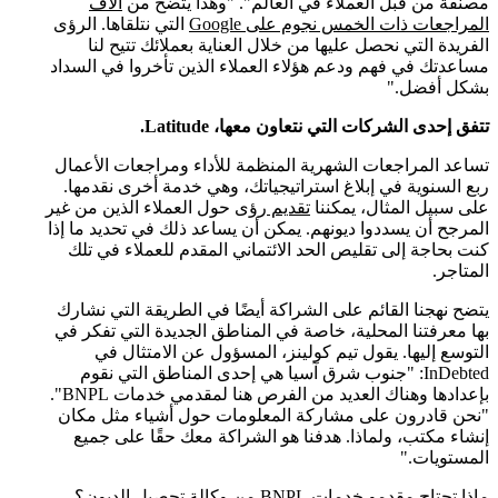
مصنفة من قبل العملاء في العالم". "وهذا يتضح من
آلاف
المراجعات ذات الخمس نجوم على Google
التي نتلقاها. الرؤى
الفريدة التي نحصل عليها من خلال العناية بعملائك تتيح لنا
مساعدتك في فهم ودعم هؤلاء العملاء الذين تأخروا في السداد
بشكل أفضل."
تتفق إحدى الشركات التي نتعاون معها، Latitude.
تساعد المراجعات الشهرية المنظمة للأداء ومراجعات الأعمال
ربع السنوية في إبلاغ استراتيجياتك، وهي خدمة أخرى نقدمها.
على سبيل المثال، يمكننا
تقديم رؤى
حول العملاء الذين من غير
المرجح أن يسددوا ديونهم. يمكن أن يساعد ذلك في تحديد ما إذا
كنت بحاجة إلى تقليص الحد الائتماني المقدم للعملاء في تلك
المتاجر.
يتضح نهجنا القائم على الشراكة أيضًا في الطريقة التي نشارك
بها معرفتنا المحلية، خاصة في المناطق الجديدة التي تفكر في
التوسع إليها. يقول تيم كولينز، المسؤول عن الامتثال في
InDebted: "جنوب شرق آسيا هي إحدى المناطق التي نقوم
بإعدادها وهناك العديد من الفرص هنا لمقدمي خدمات BNPL".
"نحن قادرون على مشاركة المعلومات حول أشياء مثل مكان
إنشاء مكتب، ولماذا. هدفنا هو الشراكة معك حقًا على جميع
المستويات."
ماذا تحتاج مقدمو خدمات BNPL من وكالة تحصيل الديون؟