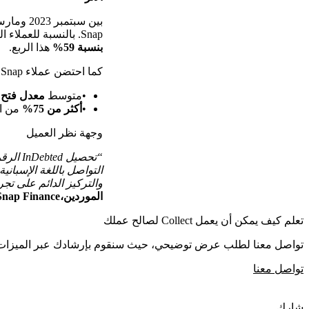
بين سبتمبر 2023 ومارس 2024، قدمت InDebted
Snap. بالنسبة للعملاء الناطقين بالإسبانية على وجه الخصوص، كانت نتائج InDebted أكثر إثارة للإعجاب—
بنسبة 59%
هذا الربع.
كما احتضن عملاء Snap النهج الرقمي، مع:
متوسط
معدل فتح الب
أكثر من 75%
من ال
وجهة نظر العميل
التواصل باللغة الإسباني
والتركيز الدائم على تجر
الموردين،
Snap Finance
تعلم كيف يمكن أن يعمل Collect لصالح عملك
تواصل معنا لطلب عرض توضيحي، حيث سنقوم بإرشادك عبر الميزات 
تواصل معنا
شارك