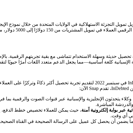
Snap Financ بتحويل تمويل التجزئة الاستهلاكية في الولايات المتحدة من خلال نموذج ا
المتقدمة. يساعد نهجهم الرق
الإسبانية كلغة أساسية—مما يجعل الدعم متعدد اللغات أمرًا حيويًا لتقد
تعاونت Snap مع InDebted في سبتمبر 2022 لتقديم تجربة تحصيل أكثر ذكاءً وتركز
دم Snap الآن:
كلاء يتحدثون الإنجليزية والإسبانية عبر قنوات الصوت والرقمية بما في 
والدردشة المباشرة.
ية عبر بوابة إلكترونية آمنة
، حيث يمكن للعملاء تخصيص خطط الدفع، إج
ي أي وقت.
ما يضمن أن يحصل كل عميل على الرسالة الصحيحة في القناة الصحيح