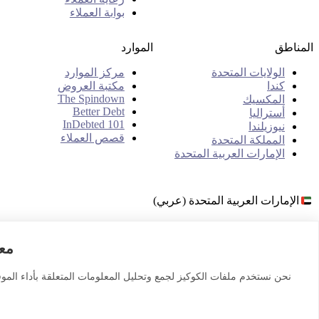
بوابة العملاء
المناطق
الموارد
الولايات المتحدة
مركز الموارد
كندا
مكتبة العروض
The Spindown
المكسيك
Better Debt
أستراليا
InDebted 101
نيوزيلندا
قصص العملاء
المملكة المتحدة
الإمارات العربية المتحدة
الإمارات العربية المتحدة (عربي)
معل
© 2026 InDebted Holdings Pty Ltd
نحن نستخدم ملفات الكوكيز لجمع وتحليل المعلومات المتعلقة بأداء المو