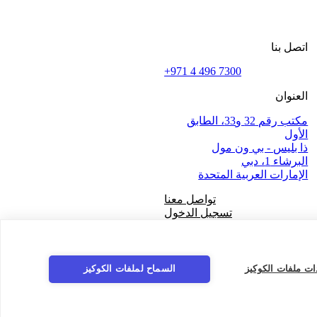
اتصل بنا
+971 4 496 7300
العنوان
مكتب رقم 32 و33، الطابق
الأول
ذا بليس - بي ون مول
البرشاء 1، دبي
الإمارات العربية المتحدة
تواصل معنا
تسجيل الدخول
al
ات ملفات الكوكيز
السماح لملفات الكوكيز
In