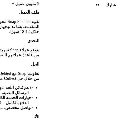
5 مليون عميل +
LinkedIn
Twitter
شارك
ملف العميل
تقوم e
خلال 12-18 شهرًا.
التحدي
من قاعدة عملائهم اللغة 
الحل
من خلال حل
Collect
من InDebted، تق
دعم ثنائي اللغة
مع و
الرسائل النصية، 
خيارات الخدمة الذات
الدفع بالكامل—ف
تواصل مخصص
، م
الأثر