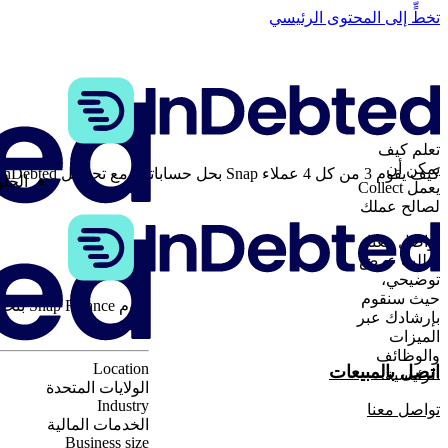
تخطٍّ إلى المحتوى الرئيسي
تعلم كيف
يمكن أن
كيف يقوم 3 من كل 4 عملاء Snap بحل حساباتهم مع تحصيل InDebted الرقمي أولاً
الحل
يعمل Collect
لصالح عملك
تواصل معنا
لطلب عرض
توضيحي،
حيث سنقوم
تقوم e
بإرشادك عبر
المتقدمة.
الميزات
والوظائف
Location
اتصل بالمبيعات
الرئيسية.
الولايات المتحدة
Industry
تواصل معنا
الخدمات المالية
Business size