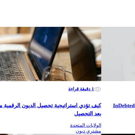
1 دقيقة قراءة
كيف يقوم 3 من كل 4 عملاء Snap بحل حساباتهم مع تحصيل InDebted
كيف تؤدي استراتيجية تحصيل الديون الرقمية م
بعد التحصيل
الولايات المتحدة
مشتري ديون