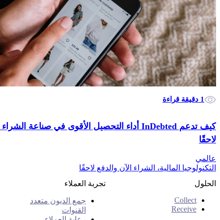
1 دقيقة قراءة
كيف تدعم InDebted أداء التحصيل الأقوى في صناعة الشر
لاحقًا
عالمي
التكنولوجيا المالية، الشراء الآن والدفع لاحقًا
الحلول
تجربة العملاء
Collect
جمع الديون متعدد
Receive
القنوات
رعاية العملاء