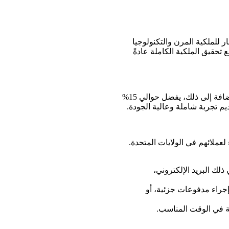
لإيجار للملكية المرن والتكنولوجيا
مي العملاء في تمويل المشتريات من 150 دولارًا إلى 5000 دولار، مع تحقيق الملكية الكاملة عادةً
يتوقع عملاء Snap تجربة تحصيل حديثة وسهلة الاستخدام تتماشى مع بقية تجربتهم الرقمية. بالإضافة إلى ذلك، يفضل حوالي 15%
يم تجربة شاملة وعالية الجودة.
ًا على العملاء لعملائهم في الولايات المتحدة.
ذلك البريد الإلكتروني،
راء مدفوعات جزئية، أو
ة في الوقت المناسب.