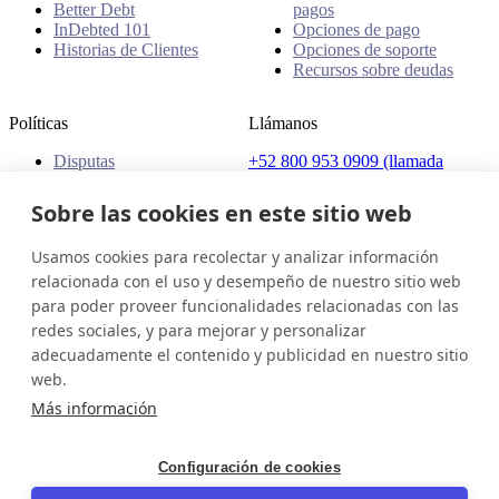
Better Debt
pagos
InDebted 101
Opciones de pago
Historias de Clientes
Opciones de soporte
Recursos sobre deudas
Políticas
Llámanos
Disputas
+52 800 953 0909 (llamada
Quejas
gratuita)
Políticas
Sobre las cookies en este sitio web
Dirección
Usamos cookies para recolectar y analizar información
Av. Presidente Masaryk 111,
Col. Polanco, Del.Miguel
relacionada con el uso y desempeño de nuestro sitio web
Hidalgo, C.P. 11560, Ciudad
para poder proveer funcionalidades relacionadas con las
de México, México
redes sociales, y para mejorar y personalizar
adecuadamente el contenido y publicidad en nuestro sitio
México (Español)
Ponte en contacto
Iniciar sesión
web.
© 2026 InDebted Holdings Pty Ltd
Más información
Seal
Configuración de cookies
LinkedIn