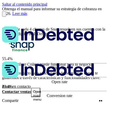
Saltar al contenido principal
Obtenga el manual para informar su estrategia de cobranza en
2026.
Leer más
Cómo 3 de cada 4 clientes de Snap resuelven sus cuentas con la
cobranza digital de InDebted
55.4%
Aprende cómo Collect puede funcionar para tu negocio
Click rate
63.9%
Ponte en contacto para solicitar una demostración, donde te
guiaremos a través de características y funcionalidades clave.
Open rate
43.4%
Ponte en contacto
Contactar ventas
Open
Conversion rate
main
menu
Twitter
Linke
Compartir