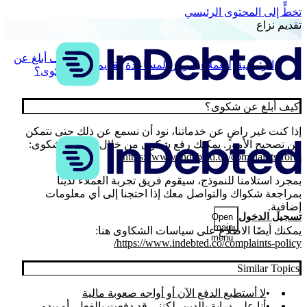
تخطٍّ إلى المحتوى الرئيسي
تقديم نزاع
كيف أبلغ عن
الرئيسية
للعملاء
مركز المساعدة
تقديم نزاع
شكوى؟
كيف أبلغ عن شكوى؟
إذا كنت غير راضٍ عن خدماتنا، نود أن نسمع عن ذلك حتى نتمكن
من تصحيح الأمور. يمكنك رفع شكوى من خلال نموذج الشكوى:
https://www.indebted.co/complaints-form/
بمجرد استلامنا للنموذج، سيقوم فريق تجربة العملاء لدينا
بمراجعة شكواك والتواصل معك إذا احتجنا إلى أي معلومات
إضافية.
تسجيل الدخول
Open
main
يمكنك أيضًا الاطلاع على سياسات الشكاوى هنا:
menu
https://www.indebted.co/complaints-policy/
Similar Topics
لا أستطيع الدفع الآن أو أواجه صعوبة مالية
أنا على دراية بالدين، لكنني قد دفعت بالفعل، أو يبدو