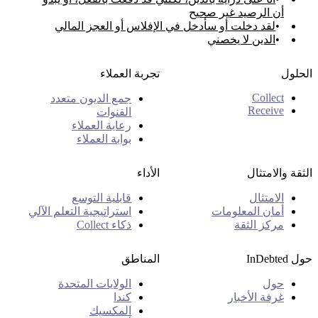
أن الرصيد غير صحيح
لقد دخلت أو سأدخل في الإفلاس أو العجز المالي
الدين لا يخصني
الحلول
تجربة العملاء
Collect
جمع الديون متعدد
Receive
القنوات
رعاية العملاء
بوابة العملاء
الثقة والامتثال
الأداء
الامتثال
قابلية التوسع
أمان المعلومات
استراتيجية التعلم الآلي
مركز الثقة
ذكاء Collect
حول InDebted
المناطق
حول
الولايات المتحدة
غرفة الأخبار
كندا
المكسيك