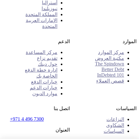
أستراليا
نيوزيلندا
المملكة المتحدة
الإمارات العربية
المتحدة
الموارد
الدعم
مركز الموارد
مركز المساعدة
مكتبة العروض
تقديم نزاع
The Spindown
حول دينك
Better Debt
إدارة خطة الدفع
InDebted 101
الخاصة بك
قصص العملاء
خيارات الدفع
خيارات الدعم
موارد الديون
السياسات
اتصل بنا
+971 4 496 7300
النزاعات
الشكاوى
العنوان
السياسات