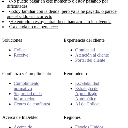
No puedo pagar en este momento o estoy pasando por
dificultades
Estoy familiar con la deuda, pero ya la he pagado, o parece
que el saldo es incorrecto
He entrado o estoy entrando en bancarrota o insolvencia
La deuda no me pertenece
Soluciones
Experiencia del cliente
Collect
Omnicanal
Receive
Atención al cliente
Portal del cliente
Confianza y Cumplimiento
Rendimiento
Cumplimiento
Escalabilidad
normativo
Estrategia de
Seguridad de la
Aprendizaje
información
Automático
Centro de confianza
AI de Collect
Acerca de InDebted
Regiones
Acerca de
Estados Unidos