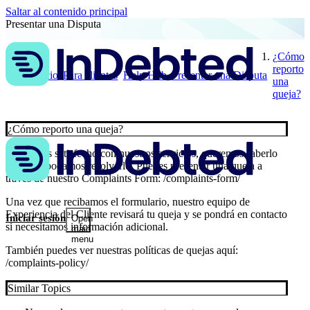
Saltar al contenido principal
Presentar una Disputa
¿Cómo
reporto
Inicio
Para clientes
Help Hub
Presentar una Disputa
una
queja?
¿Cómo reporto una queja?
Si no estás satisfecho con nuestros servicios, queremos saberlo
para que podamos resolverlo. Puedes presentar una queja a
través de nuestro Complaints Form: /complaints-form/
Una vez que recibamos el formulario, nuestro equipo de
Experiencia del Cliente revisará tu queja y se pondrá en contacto
Iniciar sesión
Open
si necesitamos información adicional.
main
menu
También puedes ver nuestras políticas de quejas aquí:
/complaints-policy/
Similar Topics