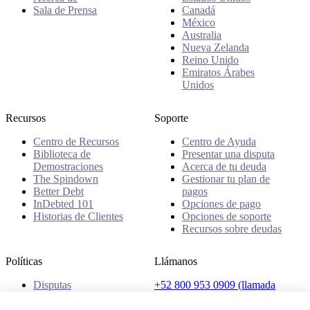
Sala de Prensa
Canadá
México
Australia
Nueva Zelanda
Reino Unido
Emiratos Árabes
Unidos
Recursos
Soporte
Centro de Recursos
Centro de Ayuda
Biblioteca de
Presentar una disputa
Demostraciones
Acerca de tu deuda
The Spindown
Gestionar tu plan de
Better Debt
pagos
InDebted 101
Opciones de pago
Historias de Clientes
Opciones de soporte
Recursos sobre deudas
Políticas
Llámanos
Disputas
+52 800 953 0909 (llamada
Quejas
gratuita)
Políticas