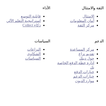
الثقة والامتثال
الأداء
الامتثال
قابلية التوسع
أمان المعلومات
استراتيجية التعلم الآلي
مركز الثقة
ذكاء Collect
الدعم
السياسات
مركز المساعدة
النزاعات
تقديم نزاع
الشكاوى
حول دينك
السياسات
إدارة خطة الدفع الخاصة
بك
خيارات الدفع
خيارات الدعم
موارد الديون