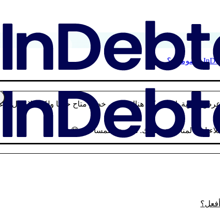
 عرض تسوية. إذا لم يكن هناك عرض خصم متاح حاليًا ولكنك لا تزال تر
لاء لدينا لمناقشة وضعك. نحن هنا للمساعدة 😊
أفعل؟