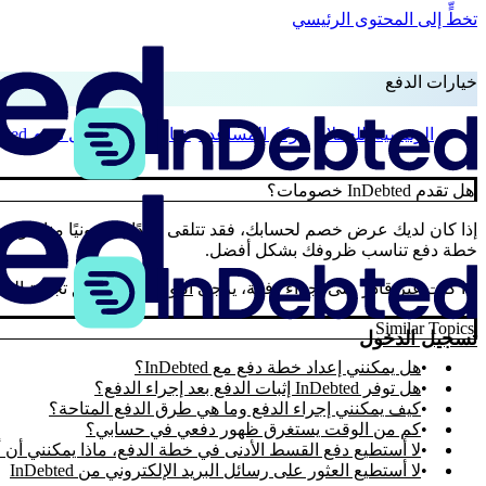
تخطٍّ إلى المحتوى الرئيسي
خيارات الدفع
الرئيسية
للعملاء
مركز المساعدة
خيارات الدفع
هل تقدم InDebted خصومات؟
هل تقدم InDebted خصومات؟
إذا كان لديك عرض خصم لحسابك، فقد تتلقى بريدًا إلكترونيًا منا حول
خطة دفع تناسب ظروفك بشكل أفضل.
إذا كنت غير قادر على إجراء دفعة، يرجى
التواصل
مع فريق تجربة العم
Similar Topics
تسجيل الدخول
هل يمكنني إعداد خطة دفع مع InDebted؟
هل توفر InDebted إثبات الدفع بعد إجراء الدفع؟
كيف يمكنني إجراء الدفع وما هي طرق الدفع المتاحة؟
كم من الوقت يستغرق ظهور دفعي في حسابي؟
لا أستطيع دفع القسط الأدنى في خطة الدفع، ماذا يمكنني أن 
لا أستطيع العثور على رسائل البريد الإلكتروني من InDebted