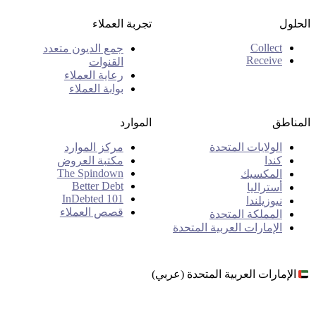
الحلول
تجربة العملاء
Collect
جمع الديون متعدد
Receive
القنوات
رعاية العملاء
بوابة العملاء
المناطق
الموارد
الولايات المتحدة
مركز الموارد
كندا
مكتبة العروض
The Spindown
المكسيك
Better Debt
أستراليا
InDebted 101
نيوزيلندا
قصص العملاء
المملكة المتحدة
الإمارات العربية المتحدة
الإمارات العربية المتحدة (عربي)