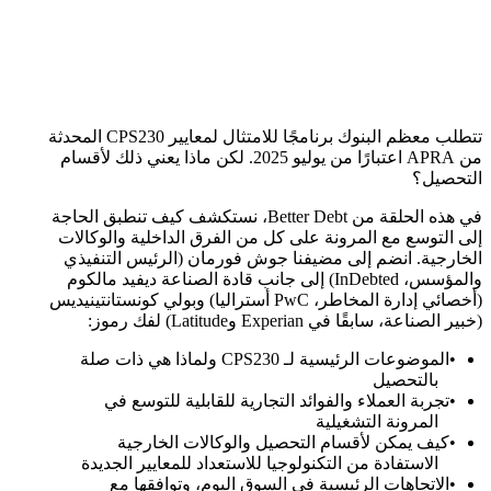
تتطلب معظم البنوك برنامجًا للامتثال لمعايير CPS230 المحدثة
من APRA اعتبارًا من يوليو 2025. لكن ماذا يعني ذلك لأقسام
التحصيل؟
في هذه الحلقة من Better Debt، نستكشف كيف تنطبق الحاجة
إلى التوسع مع المرونة على كل من الفرق الداخلية والوكالات
الخارجية. انضم إلى مضيفنا جوش فورمان (الرئيس التنفيذي
والمؤسس، InDebted) إلى جانب قادة الصناعة ديفيد مالكوم
(أخصائي إدارة المخاطر، PwC أستراليا) وبولي كونستانتينيديس
(خبير الصناعة، سابقًا في Experian وLatitude) لفك رموز:
الموضوعات الرئيسية لـ CPS230 ولماذا هي ذات صلة
بالتحصيل
تجربة العملاء والفوائد التجارية للقابلية للتوسع في
المرونة التشغيلية
كيف يمكن لأقسام التحصيل والوكالات الخارجية
الاستفادة من التكنولوجيا للاستعداد للمعايير الجديدة
الاتجاهات الرئيسية في السوق اليوم، وتوافقها مع