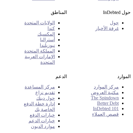
حول InDebted
المناطق
حول
الولايات المتحدة
غرفة الأخبار
كندا
المكسيك
أستراليا
نيوزيلندا
المملكة المتحدة
الإمارات العربية
المتحدة
الموارد
الدعم
مركز الموارد
مركز المساعدة
مكتبة العروض
تقديم نزاع
The Spindown
حول دينك
Better Debt
إدارة خطة الدفع
InDebted 101
الخاصة بك
قصص العملاء
خيارات الدفع
خيارات الدعم
موارد الديون