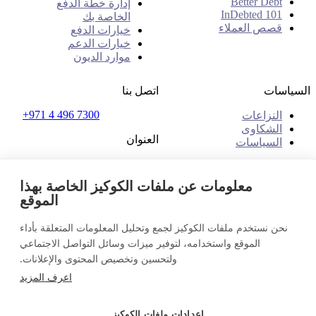
Better Debt
إدارة خطة الدفع
InDebted 101
الخاصة بك
قصص العملاء
خيارات الدفع
خيارات الدعم
موارد الديون
السياسات
اتصل بنا
+971 4 496 7300
النزاعات
الشكاوى
العنوان
السياسات
مكتب رقم 32 و33، الطابق
الأول
معلومات عن ملفات الكوكيز الخاصة بهذا
ذا بليس - بي ون مول
الموقع
البرشاء 1، دبي
الإمارات العربية المتحدة
نحن نستخدم ملفات الكوكيز لجمع وتحليل المعلومات المتعلقة بأداء
الإمارات العربية المتحدة (عربي)
تواصل معنا
الموقع واستخدامه، لتوفير ميزات وسائل التواصل الاجتماعي
تسجيل الدخول
ولتحسين وتخصيص المحتوى والإعلانات.
© 2026 InDebted Holdings Pty Ltd
اعرف المزيد
Seal
إعدادات ملفات الكوكيز