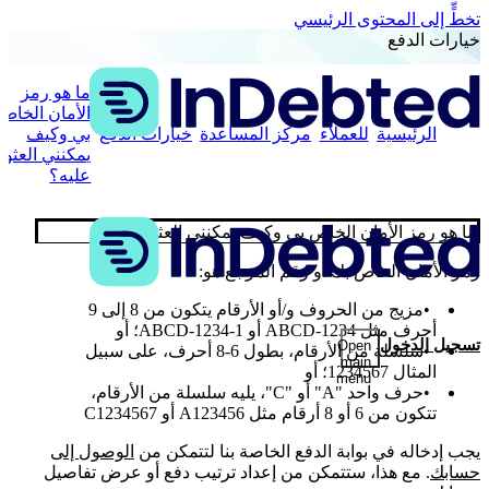
تخطٍّ إلى المحتوى الرئيسي
خيارات الدفع
ما هو رمز
الأمان الخاص
الرئيسية
للعملاء
مركز المساعدة
خيارات الدفع
بي وكيف
يمكنني العثور
عليه؟
ما هو رمز الأمان الخاص بي وكيف يمكنني العثور عليه؟
رمز الأمان الخاص بك أو رقم المرجع هو:
مزيج من الحروف و/أو الأرقام يتكون من 8 إلى 9
أحرف مثل ABCD-1234 أو 1-ABCD-1234؛ أو
تسجيل الدخول
Open
سلسلة من الأرقام، بطول 6-8 أحرف، على سبيل
main
المثال 1234567؛ أو
menu
حرف واحد "A" أو "C"، يليه سلسلة من الأرقام،
تتكون من 6 أو 8 أرقام مثل A123456 أو C1234567
يجب إدخاله في بوابة الدفع الخاصة بنا لتتمكن من
الوصول إلى
حسابك
. مع هذا، ستتمكن من إعداد ترتيب دفع أو عرض تفاصيل