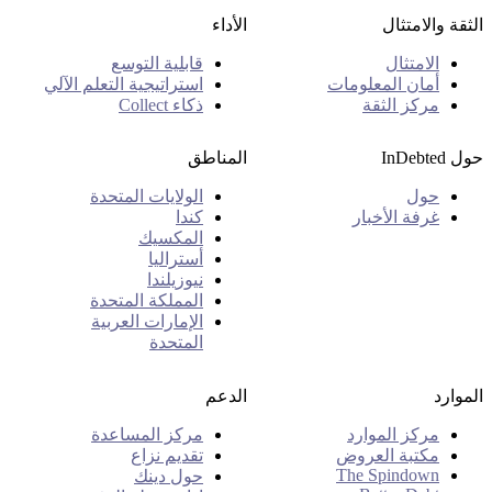
الثقة والامتثال
الأداء
الامتثال
قابلية التوسع
أمان المعلومات
استراتيجية التعلم الآلي
مركز الثقة
ذكاء Collect
حول InDebted
المناطق
حول
الولايات المتحدة
غرفة الأخبار
كندا
المكسيك
أستراليا
نيوزيلندا
المملكة المتحدة
الإمارات العربية
المتحدة
الموارد
الدعم
مركز الموارد
مركز المساعدة
مكتبة العروض
تقديم نزاع
The Spindown
حول دينك