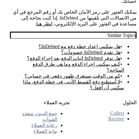
حسابك.
يمكنك العثور على رمز الأمان الخاص بك أو رقم المرجع في أي
من الاتصالات التي تلقيتها من InDebted. إذا كنت بحاجة إلى
مساعدة في العثور على البريد الإلكتروني،
انظر هنا
.
Similar Topics
هل يمكنني إعداد خطة دفع مع InDebted؟
هل تقدم InDebted خصومات؟
هل توفر InDebted إثبات الدفع بعد إجراء الدفع؟
كيف يمكنني إجراء الدفع وما هي طرق الدفع
المتاحة؟
كم من الوقت يستغرق ظهور دفعي في حسابي؟
لا أستطيع دفع القسط الأدنى في خطة الدفع، ماذا
يمكنني أن أفعل؟
الحلول
تجربة العملاء
Collect
جمع الديون متعدد
Receive
القنوات
رعاية العملاء
بوابة العملاء