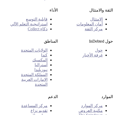
الثقة والامتثال
الأداء
الامتثال
قابلية التوسع
أمان المعلومات
استراتيجية التعلم الآلي
مركز الثقة
ذكاء Collect
حول InDebted
المناطق
حول
الولايات المتحدة
غرفة الأخبار
كندا
المكسيك
أستراليا
نيوزيلندا
المملكة المتحدة
الإمارات العربية
المتحدة
الموارد
الدعم
مركز الموارد
مركز المساعدة
مكتبة العروض
تقديم نزاع