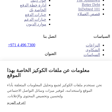
The Spindown
حول دينك
Better Debt
إدارة خطة الدفع
InDebted 101
الخاصة بك
قصص العملاء
خيارات الدفع
خيارات الدعم
موارد الديون
السياسات
اتصل بنا
+971 4 496 7300
النزاعات
الشكاوى
العنوان
السياسات
مكتب رقم 32 و33، الطابق
الأول
معلومات عن ملفات الكوكيز الخاصة بهذا
ذا بليس - بي ون مول
الموقع
البرشاء 1، دبي
الإمارات العربية المتحدة
نحن نستخدم ملفات الكوكيز لجمع وتحليل المعلومات المتعلقة بأداء
الإمارات العربية المتحدة (عربي)
تواصل معنا
الموقع واستخدامه، لتوفير ميزات وسائل التواصل الاجتماعي
تسجيل الدخول
ولتحسين وتخصيص المحتوى والإعلانات.
© 2026 InDebted Holdings Pty Ltd
اعرف المزيد
Seal