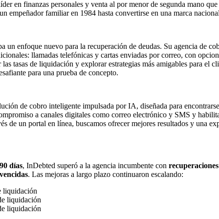
líder en finanzas personales y venta al por menor de segunda mano que
un empeñador familiar en 1984 hasta convertirse en una marca nacional
a un enfoque nuevo para la recuperación de deudas. Su agencia de cob
cionales: llamadas telefónicas y cartas enviadas por correo, con opcio
las tasas de liquidación y explorar estrategias más amigables para el cl
safiante para una prueba de concepto.
lución de cobro inteligente impulsada por IA, diseñada para encontrarse
mpromiso a canales digitales como correo electrónico y SMS y habilita
vés de un portal en línea, buscamos ofrecer mejores resultados y una exp
90 días
, InDebted superó a la agencia incumbente con
recuperaciones
 vencidas
. Las mejoras a largo plazo continuaron escalando:
 liquidación
e liquidación
e liquidación