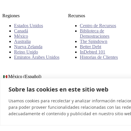
Regiones
Recursos
Estados Unidos
Centro de Recursos
Canadá
Biblioteca de
México
Demostraciones
Australia
The Spindown
Nueva Zelanda
Better Debt
Reino Unido
InDebted 101
Emiratos Árabes Unidos
Historias de Clientes
México (Español)
Sobre las cookies en este sitio web
© 2026 InDebted Holdings Pty Ltd
Usamos cookies para recolectar y analizar información relaci
para poder proveer funcionalidades relacionadas con las redes
adecuadamente el contenido y publicidad en nuestro sitio we