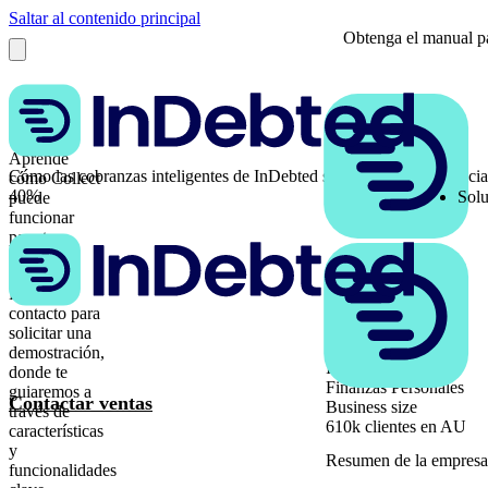
Saltar al contenido principal
Obtenga el manual pa
Aprende
Cómo las cobranzas inteligentes de InDebted superaron a una agencia 
cómo Collect
40%
Solu
puede
funcionar
para tu
negocio
Ponte en
contacto para
Location
solicitar una
Global
demostración,
Industry
donde te
Finanzas Personales
guiaremos a
Contactar ventas
Business size
través de
610k clientes en AU
características
y
Resumen de la empresa
funcionalidades