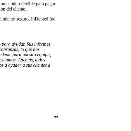
 un camino flexible para pagar.
ón del cliente.
limiento seguro, InDebted fue
to para ayudar. Sus informes
cobranzas, lo que nos
celente para nuestro equipo,
cesitamos. Además, todos
s a ayudar a sus clientes a
Twitter
LinkedIn