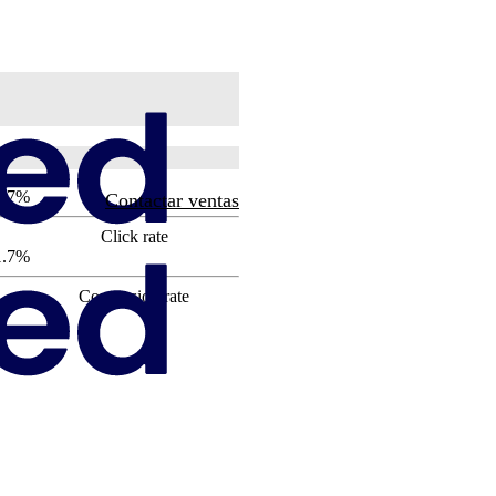
1.7%
Contactar ventas
Click rate
1.7%
Conversion rate