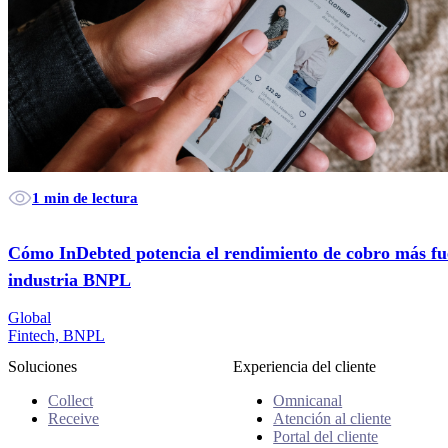
1 min de lectura
Cómo InDebted potencia el rendimiento de cobro más fue
industria BNPL
Global
Fintech, BNPL
Soluciones
Experiencia del cliente
Collect
Omnicanal
Receive
Atención al cliente
Portal del cliente