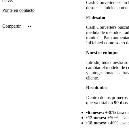
clave.
Cash Converters es un 
desde sus inicios como 
Ponte en contacto
El desafío
Twitter
LinkedIn
Compartir
Cash Converters buscab
medida de métodos tradi
mínimas. Para aumentar 
InDebted como socio de
Nuestro enfoque
Introdujimos nuestra so
cambiar el modelo de co
y autogestionadas a tra
cliente.
Resultados
Dentro de los primeros
que ya estaban
90 días
6 meses:
+30% tasa de
12 meses:
+50% tasa d
18 meses:
+40% tasa d