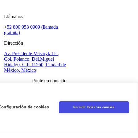
Llámanos
+52 800 953 0909 (llamada
gratuita)
Dirección
Av. Presidente Masaryk 111,
Col. Polanco, Del.Miguel
Hidalgo, C.P. 11560, Ciudad de
México, México
Ponte en contacto
Iniciar sesión
Seal
Configuración de cookies
Permitir todas las cookies
LinkedIn