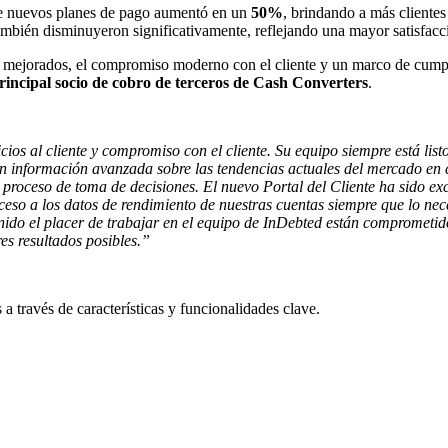
e nuevos planes de pago aumentó en un
50%
, brindando a más clientes
ambién disminuyeron significativamente, reflejando una mayor satisfacci
os mejorados, el compromiso moderno con el cliente y un marco de cump
principal socio de cobro de terceros de Cash Converters
.
cios al cliente y compromiso con el cliente. Su equipo siempre está lis
n información avanzada sobre las tendencias actuales del mercado en 
proceso de toma de decisiones. El nuevo Portal del Cliente ha sido ex
ceso a los datos de rendimiento de nuestras cuentas siempre que lo ne
nido el placer de trabajar en el equipo de InDebted están comprometido
es resultados posibles.”
a través de características y funcionalidades clave.