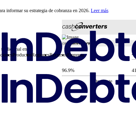
ra informar su estrategia de cobranza en 2026.
Leer más
tradicional en un
4
ciones
Productos
Regiones
Recursos
Empresa
96.9%
4
Open rate