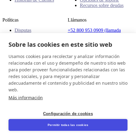
Recursos sobre deudas
Políticas
Llámanos
Disputas
+52 800 953 0909 (llamada
Quejas
gratuita)
Políticas
Sobre las cookies en este sitio web
Dirección
Usamos cookies para recolectar y analizar información
Av. Presidente Masaryk 111,
Col. Polanco, Del.Miguel
relacionada con el uso y desempeño de nuestro sitio web
Hidalgo, C.P. 11560, Ciudad
para poder proveer funcionalidades relacionadas con las
de México, México
redes sociales, y para mejorar y personalizar
adecuadamente el contenido y publicidad en nuestro sitio
México (Español)
Ponte en contacto
Iniciar sesión
web.
© 2026 InDebted Holdings Pty Ltd
Más información
Seal
Configuración de cookies
LinkedIn
Permitir todas las cookies