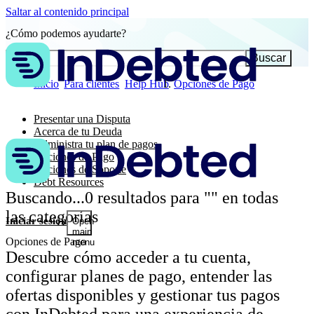
Saltar al contenido principal
¿Cómo podemos ayudarte?
Buscar
Inicio
Para clientes
Help Hub
Opciones de Pago
Presentar una Disputa
Acerca de tu Deuda
Administra tu plan de pagos
Opciones de Pago
Opciones de Soporte
Debt Resources
Buscando...
0
resultados para "
" en todas
las categorías
Iniciar sesión
Open
main
Opciones de Pago
menu
Descubre cómo acceder a tu cuenta,
configurar planes de pago, entender las
ofertas disponibles y gestionar tus pagos
con InDebted para una experiencia de