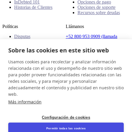
InDebted 101
Opciones de pago
Historias de Clientes
Opciones de soporte
Recursos sobre deudas
Políticas
Llámanos
Disputas
+52 800 953 0909 (llamada
Quejas
gratuita)
Políticas
Sobre las cookies en este sitio web
Dirección
Usamos cookies para recolectar y analizar información
Av. Presidente Masaryk 111,
Col. Polanco, Del.Miguel
relacionada con el uso y desempeño de nuestro sitio web
Hidalgo, C.P. 11560, Ciudad
para poder proveer funcionalidades relacionadas con las
de México, México
redes sociales, y para mejorar y personalizar
adecuadamente el contenido y publicidad en nuestro sitio
México (Español)
Ponte en contacto
Iniciar sesión
web.
© 2026 InDebted Holdings Pty Ltd
Más información
Seal
Configuración de cookies
LinkedIn
Permitir todas las cookies