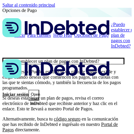
Saltar al contenido principal
Opciones de Pago
¿Puedo
establecer u
Inicio
Para clientes
Help Hub
Opciones de Pago
plan de
pagos con
InDebted?
¿Puedo establecer un plan de pagos con InDebted?
¡Por supuesto! Puedes establecer un plan de pagos flexible y
elegir cuándo deseas que comiencen los pagos, las cuotas con
las que te sientas cómodo, y también la frecuencia de los pagos
programados.
Iniciar sesión
Open
Si deseas establecer un plan de pagos, revisa el correo
main
electrónico de InDebted que recibiste anterior y haz clic en el
menu
enlace. Esto te llevará a nuestro Portal de Pagos.
Alternativamente, busca tu
código seguro
en la comunicación
que has recibido de InDebted e ingrésalo en nuestro
Portal de
Pagos
directamente.