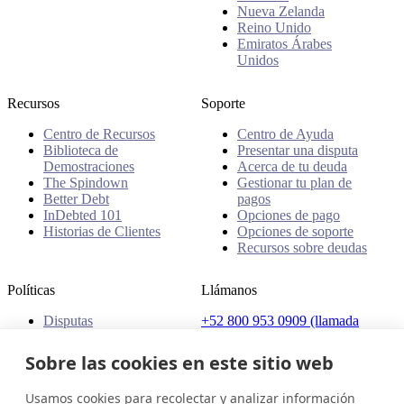
Nueva Zelanda
Reino Unido
Emiratos Árabes
Unidos
Recursos
Soporte
Centro de Recursos
Centro de Ayuda
Biblioteca de
Presentar una disputa
Demostraciones
Acerca de tu deuda
The Spindown
Gestionar tu plan de
Better Debt
pagos
InDebted 101
Opciones de pago
Historias de Clientes
Opciones de soporte
Recursos sobre deudas
Políticas
Llámanos
Disputas
+52 800 953 0909 (llamada
Quejas
gratuita)
Políticas
Sobre las cookies en este sitio web
Dirección
Usamos cookies para recolectar y analizar información
Av. Presidente Masaryk 111,