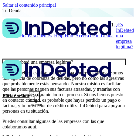
Saltar al contenido principal
Tu Deuda
¿Es
InDebted
Inicio
Para clientes
Help Hub
Acerca de tu Deuda
una
empresa
legítima?
¿Es InDebted una empresa legítima?
✅ Sí, InDebted es absolutamente una empresa legítima. Somos
una agencia de cobranza de deudas, pero no como las agresivas
que probablemente estás pensando. Nuestra misión es facilitar
que las personas paguen sus facturas atrasadas, y tratarlas con
respeto y empatía durante todo el proceso. Si nos hemos puesto
Iniciar sesión
Open
en contacto contigo, es probable que hayas perdido un pago o
main
menu
factura, y tu proveedor de crédito utiliza InDebted para apoyar a
personas en tu situación.
Puedes consultar algunas de las empresas con las que
colaboramos
aquí
.