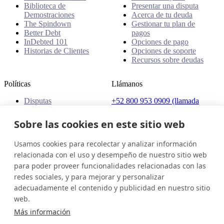
Biblioteca de
Presentar una disputa
Demostraciones
Acerca de tu deuda
The Spindown
Gestionar tu plan de
Better Debt
pagos
InDebted 101
Opciones de pago
Historias de Clientes
Opciones de soporte
Recursos sobre deudas
Políticas
Llámanos
Disputas
+52 800 953 0909 (llamada
Quejas
gratuita)
Políticas
Sobre las cookies en este sitio web
Dirección
Usamos cookies para recolectar y analizar información
Av. Presidente Masaryk 111,
Col. Polanco, Del.Miguel
relacionada con el uso y desempeño de nuestro sitio web
Hidalgo, C.P. 11560, Ciudad
para poder proveer funcionalidades relacionadas con las
de México, México
redes sociales, y para mejorar y personalizar
adecuadamente el contenido y publicidad en nuestro sitio
México (Español)
Ponte en contacto
Iniciar sesión
web.
© 2026 InDebted Holdings Pty Ltd
Más información
Seal