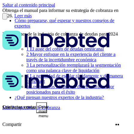
Saltar al contenido principal
Obtenga el manual para informar su estrategia de cobranza en
2026.
Leer más
Cómo prepararse, qué esperar y nuestros consejos de
expertos
Predicciones de la industria de cobranza de deudas para 2024
1
El auge del cobro de deudas omnicanal
2
Mayor enfoque en la experiencia del cliente a
través de la incertidumbre económica
3
La personalización reemplazará la segmentación
como una palanca clave de liquidación
4
La necesidad de escalar rápidamente y de manera
compliant
5
Los primeros adoptantes de IA estarán mejor
posicionados para el éxito
¿Qué piensan nuestros expertos de la industria?
Contactar ventas
Open
Más Perspectivas de Cobranza
main
menu
Twitter
Linke
Compartir