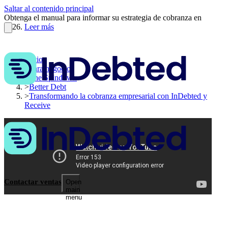
Saltar al contenido principal
Obtenga el manual para informar su estrategia de cobranza en
2026.
Leer más
Inicio
>
Para negocios
>
The Spindown
>
Better Debt
>
Transformando la cobranza empresarial con InDebted y
Receive
Contactar ventas
Open
main
menu