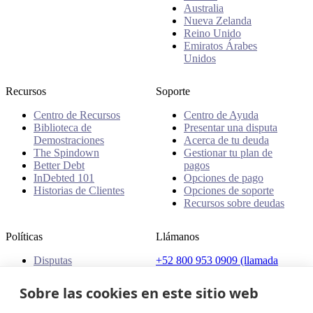
Australia
Nueva Zelanda
Reino Unido
Emiratos Árabes
Unidos
Recursos
Soporte
Centro de Recursos
Centro de Ayuda
Biblioteca de
Presentar una disputa
Demostraciones
Acerca de tu deuda
The Spindown
Gestionar tu plan de
Better Debt
pagos
InDebted 101
Opciones de pago
Historias de Clientes
Opciones de soporte
Recursos sobre deudas
Políticas
Llámanos
Disputas
+52 800 953 0909 (llamada
Quejas
gratuita)
Políticas
Sobre las cookies en este sitio web
Dirección