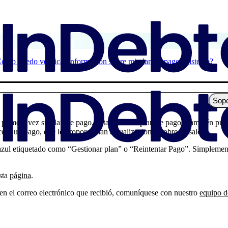
ómo puedo verificar información sobre mi plan de pago existente?
Sopo
rimera vez su plan de pago, detallando su plan de pago. También puede
ese un pago, que le proporcionan actualizaciones sobre su saldo.
 azul etiquetado como “Gestionar plan” o “Reintentar Pago”. Simplement
esta
página
.
 en el correo electrónico que recibió, comuníquese con nuestro
equipo d