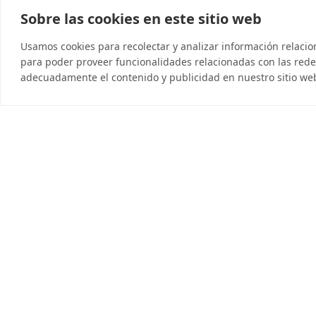
Sobre las cookies en este sitio web
© 2026 InDebted Holdings Pty Ltd
Usamos cookies para recolectar y analizar información relaci
para poder proveer funcionalidades relacionadas con las redes
adecuadamente el contenido y publicidad en nuestro sitio we