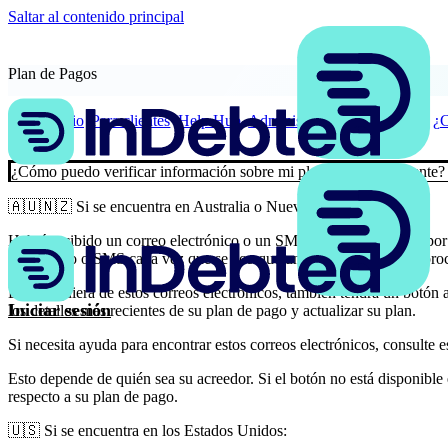
Saltar al contenido principal
Plan de Pagos
Inicio
Para clientes
Help Hub
Administra tu plan de pagos
¿C
¿Cómo puedo verificar información sobre mi plan de pago existente?
🇦🇺🇳🇿 Si se encuentra en Australia o Nueva Zelanda:
Habrá recibido un correo electrónico o un SMS cuando configuró por p
electrónico o SMS cada vez que se acerque un pago, o cuando se proc
En cualquiera de estos correos electrónicos, también tendrá un botón
Iniciar sesión
los detalles más recientes de su plan de pago y actualizar su plan.
Si necesita ayuda para encontrar estos correos electrónicos, consulte 
Esto depende de quién sea su acreedor. Si el botón no está disponible
respecto a su plan de pago.
🇺🇸 Si se encuentra en los Estados Unidos: