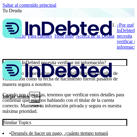
Saltar al contenido principal
Tu Deuda
¿Por qué
InDebted
Inicio
Para clientes
Help Hub
Acerca de tu Deuda
necesita
verificar m
informaci
¿Por qué InDebted necesita verificar mi información?
🔐 Cuando tu cuenta fue referida a InDebted, los detalles de
verificación como tu fecha de nacimiento fueron pasados de
manera segura a nosotros.
Cuando nos contactas, tenemos que verificar estos detalles para
Iniciar sesión
Open
confirmar que estamos hablando con el titular de la cuenta
main
correcto. Mantener tu información privada y segura es nuestra
menu
máxima prioridad.
Similar Topics
Después de hacer un pago, ¿cuánto tiempo tomará