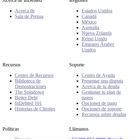
Acerca de InDebted
Regiones
Acerca de
Estados Unidos
Sala de Prensa
Canadá
México
Australia
Nueva Zelanda
Reino Unido
Emiratos Árabes
Unidos
Recursos
Soporte
Centro de Recursos
Centro de Ayuda
Biblioteca de
Presentar una disputa
Demostraciones
Acerca de tu deuda
The Spindown
Gestionar tu plan de
Better Debt
pagos
InDebted 101
Opciones de pago
Historias de Clientes
Opciones de soporte
Recursos sobre deudas
Políticas
Llámanos