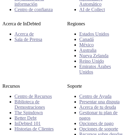
información
Automático
Centro de confianza
AI de Collect
Acerca de InDebted
Regiones
Acerca de
Estados Unidos
Sala de Prensa
Canadá
México
Australia
Nueva Zelanda
Reino Unido
Emiratos Árabes
Unidos
Recursos
Soporte
Centro de Recursos
Centro de Ayuda
Biblioteca de
Presentar una disputa
Demostraciones
Acerca de tu deuda
The Spindown
Gestionar tu plan de
Better Debt
pagos
InDebted 101
Opciones de pago
Historias de Clientes
Opciones de soporte
Recursos sobre deudas