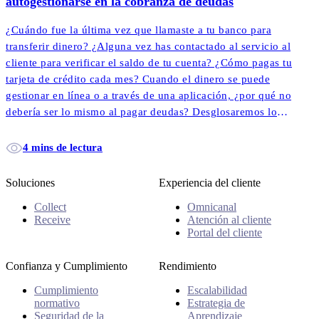
autogestionarse en la cobranza de deudas
¿Cuándo fue la última vez que llamaste a tu banco para
transferir dinero? ¿Alguna vez has contactado al servicio al
cliente para verificar el saldo de tu cuenta? ¿Cómo pagas tu
tarjeta de crédito cada mes? Cuando el dinero se puede
gestionar en línea o a través de una aplicación, ¿por qué no
debería ser lo mismo al pagar deudas? Desglosaremos lo
que realmente significa autogestionarse en la cobranza de
deudas y cómo empodera a más clientes para pagar sus
4 mins de lectura
cuentas más rápido y más fácil que nunca.
Soluciones
Experiencia del cliente
Collect
Omnicanal
Receive
Atención al cliente
Portal del cliente
Confianza y Cumplimiento
Rendimiento
Cumplimiento
Escalabilidad
normativo
Estrategia de
Seguridad de la
Aprendizaje