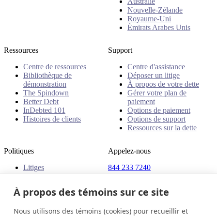
Australie
Nouvelle-Zélande
Royaume-Uni
Émirats Arabes Unis
Ressources
Support
Centre de ressources
Centre d'assistance
Bibliothèque de
Déposer un litige
démonstration
À propos de votre dette
The Spindown
Gérer votre plan de
Better Debt
paiement
InDebted 101
Options de paiement
Histoires de clients
Options de support
Ressources sur la dette
Politiques
Appelez-nous
Litiges
844 233 7240
Plaintes
Adresse
Politiques
À propos des témoins sur ce site
18 King Street East, Suite
1400
Nous utilisons des témoins (cookies) pour recueillir et