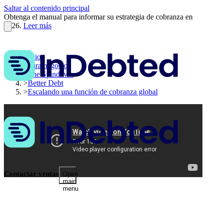
Saltar al contenido principal
Obtenga el manual para informar su estrategia de cobranza en
2026.
Leer más
Inicio
>
Para negocios
>
The Spindown
>
Better Debt
>
Escalando una función de cobranza global
Contactar ventas
Open
main
menu