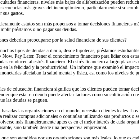
icultades financieras, niveles más bajos de alfabetización pueden reduci
onsecuencias más graves del incumplimiento, particularmente si se com
r sus gastos.
ieramente astutos son más propensos a tomar decisiones financieras más 
mplir préstamos o no pagar sus deudas.
ones deberían preocuparse por la salud financiera de sus clientes?
 muchos tipos de deudas a diario, desde hipotecas, préstamos estudiantil
uy Now, Pay Later. Tener el conocimiento financiero para lidiar con esta
das conducen al estrés financiero. El estrés financiero a largo plazo e
 en la felicidad y la productividad. Un informe que examinó el impacto
monetarias afectaban la salud mental y física, así como los niveles de
es de educación financiera significa que los clientes pueden tomar dec
der que estar en deuda puede afectar factores como su calificación cre
que las deudas se paguen.
basadas las organizaciones en el mundo, necesitan clientes leales. Los
 realizar compras adicionales o continúan utilizando sus productos o ser
 volverse más financieramente aptos es en el mejor interés de cada organ
nsable, sino también desde una perspectiva empresarial.
n que son atendidos por sus organizaciones son más leales, lo que es c