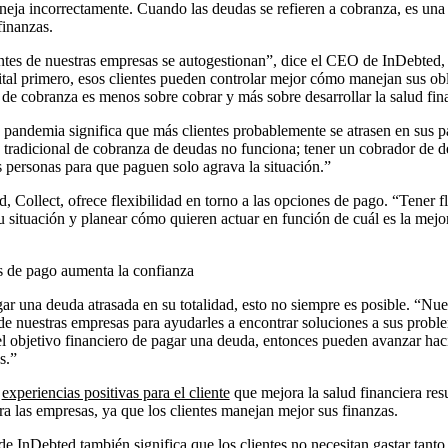
neja incorrectamente. Cuando las deudas se refieren a cobranza, es una
finanzas.
entes de nuestras empresas se autogestionan”, dice el CEO de InDebted
al primero, esos clientes pueden controlar mejor cómo manejan sus obli
 de cobranza es menos sobre cobrar y más sobre desarrollar la salud fina
 pandemia significa que más clientes probablemente se atrasen en sus 
tradicional de cobranza de deudas no funciona; tener un cobrador de d
 personas para que paguen solo agrava la situación.”
 Collect, ofrece flexibilidad en torno a las opciones de pago. “Tener fle
u situación y planear cómo quieren actuar en función de cuál es la mejo
s de pago aumenta la confianza
gar una deuda atrasada en su totalidad, esto no siempre es posible. “Nues
s de nuestras empresas para ayudarles a encontrar soluciones a sus prob
l objetivo financiero de pagar una deuda, entonces pueden avanzar haci
s.”
r
experiencias positivas para el cliente
que mejora la salud financiera resu
ra las empresas, ya que los clientes manejan mejor sus finanzas.
 de InDebted también significa que los clientes no necesitan gastar tant