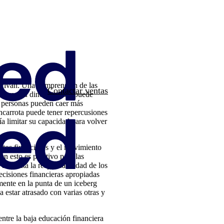
e vivan. Una comprensión de las
Contactar ventas
orran su dinero, y esto puede
as personas pueden caer más
ncarrota puede tener repercusiones
ría limitar su capacidad para volver
uctos financieros y el movimiento
en esto es positivo para las
n aumenta la responsabilidad de los
ecisiones financieras apropiadas
mente en la punta de un iceberg
a estar atrasado con varias otras y
ntre la baja educación financiera