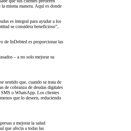
sabe que sus clientes prefieren
de la misma manera. Aquí es donde
udas es integral para ayudar a los
ptitud se considera beneficioso”,
vo de InDebted es proporcionar las
rasados – a no solo mejorar su
ene sentido que, cuando se trata de
ias de cobranza de deudas digitales
co, SMS o WhatsApp. Los clientes
a menos que lo deseen, reduciendo
presas a mejorar la salud
al que afecta a todas las