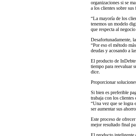
organizaciones si se ma
a los clientes sobre sus 
“La mayoría de los cli
tenemos un modelo digit
que respecta al negocio
Desafortunadamente, la
“Por eso el método más 
deudas y acosando a las
El producto de InDebted,
tiempo para reevaluar s
dice.
Proporcionar solucione
Si bien es preferible pa
trabaja con los cliente
“Una vez que se logra e
ser aumentar sus ahorro
Este proceso de ofrece
mejor resultado final pa
El producto inteligente