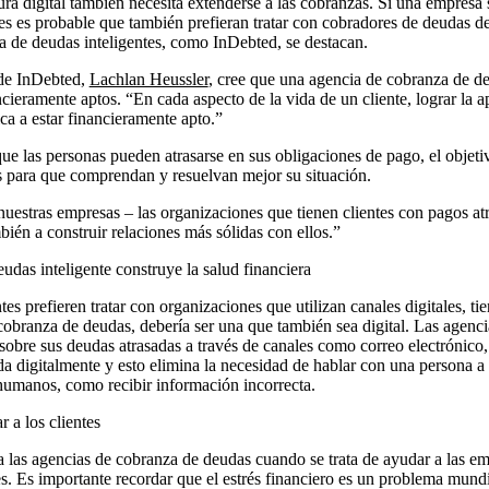
ura digital también necesita extenderse a las cobranzas. Si una empresa 
es es probable que también prefieran tratar con cobradores de deudas 
a de deudas inteligentes, como InDebted, se destacan.
 de InDebted,
Lachlan Heussler
, cree que una agencia de cobranza de de
ncieramente aptos. “En cada aspecto de la vida de un cliente, lograr la a
ca a estar financieramente apto.”
ue las personas pueden atrasarse en sus obligaciones de pago, el objeti
s para que comprendan y resuelvan mejor su situación.
uestras empresas – las organizaciones que tienen clientes con pagos at
mbién a construir relaciones más sólidas con ellos.”
das inteligente construye la salud financiera
s prefieren tratar con organizaciones que utilizan canales digitales, ti
 cobranza de deudas, debería ser una que también sea digital. Las agenc
s sobre sus deudas atrasadas a través de canales como correo electróni
a digitalmente y esto elimina la necesidad de hablar con una persona 
s humanos, como recibir información incorrecta.
 a los clientes
 las agencias de cobranza de deudas cuando se trata de ayudar a las em
es. Es importante recordar que el estrés financiero es un problema mundi