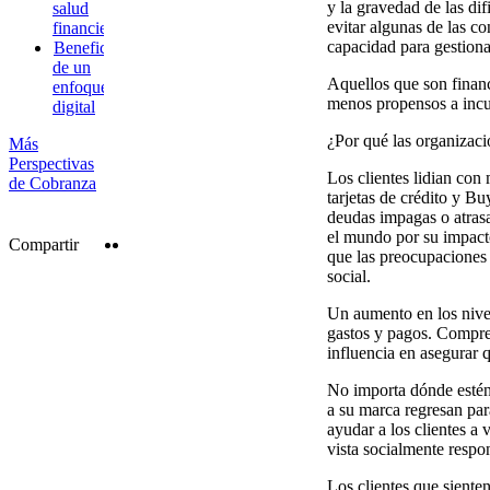
y la gravedad de las dif
salud
evitar algunas de las c
financiera
capacidad para gestiona
Beneficios
de un
Aquellos que son financ
enfoque
menos propensos a incu
digital
¿Por qué las organizaci
Más
Perspectivas
Los clientes lidian con
de Cobranza
tarjetas de crédito y B
deudas impagas o atrasa
el mundo por su impacto
Twitter
LinkedIn
Compartir
que las preocupaciones 
social.
Un aumento en los nivel
gastos y pagos. Compren
influencia en asegurar 
No importa dónde estén 
a su marca regresan para
ayudar a los clientes a
vista socialmente respo
Los clientes que siente