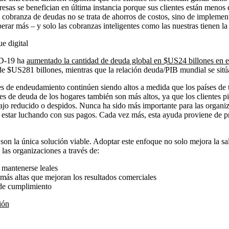
esas se benefician en última instancia porque sus clientes están menos e
cobranza de deudas no se trata de ahorros de costos, sino de implement
rar más – y solo las cobranzas inteligentes como las nuestras tienen la 
e digital
D-19 ha
aumentado la cantidad de deuda global en $US24 billones en e
de $US281 billones, mientras que la relación deuda/PIB mundial se sit
les de endeudamiento continúen siendo altos a medida que los países d
es de deuda de los hogares también son más altos, ya que los clientes p
bajo reducido o despidos. Nunca ha sido más importante para las organiza
n estar luchando con sus pagos. Cada vez más, esta ayuda proviene de 
son la única solución viable. Adoptar este enfoque no solo mejora la sal
 las organizaciones a través de:
a mantenerse leales
más altas que mejoran los resultados comerciales
 de cumplimiento
ión