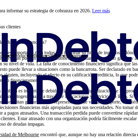
ra informar su estrategia de cobranza en 2026.
Leer más
us clientes
la educación financiera?
ero es importante para todos, sin importar su nivel de ingresos o dónd
ciones
Productos
Regiones
Recursos
Empresa
las personas pueden tomar decisiones informadas sobre cómo gastan y ah
n su nivel de vida. La falta de conocimiento financiero significa que l
esto puede llevar a situaciones como la bancarrota. Ser declarado en ba
e alguien, incluyendo el efecto en su calificación crediticia, lo que pod
rrecto financieramente.
 también es importante debido a la creciente digitalización de los prod
uieran autogestionarse a través de aplicaciones y servicios en línea. Si bi
no necesitan gastar tanto en representantes de ventas o soporte, tambié
 decisiones financieras más apropiadas para sus necesidades. No tomar d
e a pagos atrasados. Una transacción perdida puede convertirse rápida
clientes. Estar atrasado con una organización podría fácilmente escalar 
cioso de deudas impagas.
sidad de Melbourne
encontró que, aunque no hay una relación directa e