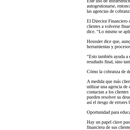
Este uso de infraestruct
autogestionarse, entonc
las agencias de cobranz
El Director Financiero
clientes a volverse fina
dice. “Lo mismo se apli
Heussler dice que, aunq
herramientas y proceso
“Esto también ayuda a n
resultado final, sino ta
Cómo la cobranza de deu
A medida que más cliente
utilizar una agencia de
contactan a los cliente
pueden resolver su deud
así el riesgo de errore
Oportunidad para educar
Hay un papel clave para
financiera de sus client