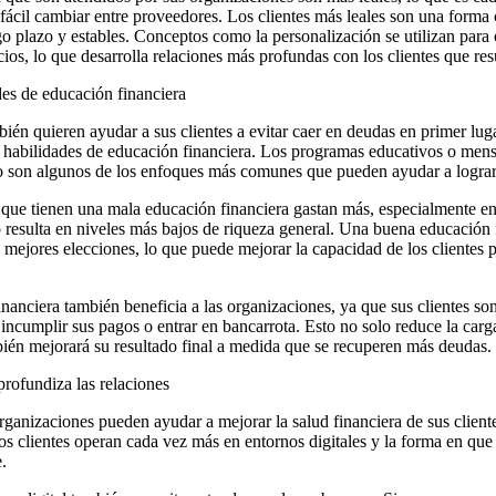
ácil cambiar entre proveedores. Los clientes más leales son una forma 
go plazo y estables. Conceptos como la personalización se utilizan para
cios, lo que desarrolla relaciones más profundas con los clientes que re
es de educación financiera
ién quieren ayudar a sus clientes a evitar caer en deudas en primer lug
 habilidades de educación financiera. Los programas educativos o mensa
o son algunos de los enfoques más comunes que pueden ayudar a lograr
s que tienen una mala educación financiera gastan más, especialmente e
to resulta en niveles más bajos de riqueza general. Una buena educación
 mejores elecciones, lo que puede mejorar la capacidad de los clientes p
anciera también beneficia a las organizaciones, ya que sus clientes so
ncumplir sus pagos o entrar en bancarrota. Esto no solo reduce la carg
mbién mejorará su resultado final a medida que se recuperen más deudas.
profundiza las relaciones
rganizaciones pueden ayudar a mejorar la salud financiera de sus cliente
Los clientes operan cada vez más en entornos digitales y la forma en que
.