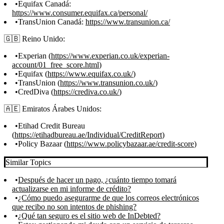
Equifax Canadá:
https://www.consumer.equifax.ca/personal/
TransUnion Canadá:
https://www.transunion.ca/
🇬🇧 Reino Unido:
Experian (
https://www.experian.co.uk/experian-
account/01_free_score.html
)
Equifax (
https://www.equifax.co.uk/
)
TransUnion (
https://www.transunion.co.uk/
)
CredDiva (
https://crediva.co.uk/
)
🇦🇪 Emiratos Árabes Unidos:
Etihad Credit Bureau
(
https://etihadbureau.ae/Individual/CreditReport
)
Policy Bazaar (
https://www.policybazaar.ae/credit-score
)
Similar Topics
Después de hacer un pago, ¿cuánto tiempo tomará
actualizarse en mi informe de crédito?
¿Cómo puedo asegurarme de que los correos electrónicos
que recibo no son intentos de phishing?
¿Qué tan seguro es el sitio web de InDebted?