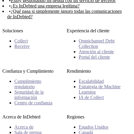
Estoy gestionando mi deuda con un servicio de terceros
¿Es InDebted una empresa legítima?
¿Qué pasa si simplemente ignoro todas las comunicaciones
de InDebted?
Soluciones
Experiencia del cliente
Collect
Omnichannel Debt
Receive
Collection
Atención al cliente
Portal del cliente
Confianza y Cumplimiento
Rendimiento
Cumplimiento
Escalabilidad
regulatorio
Estrategia de Machine
Seguridad de la
Learning
información
IA de Collect
Centro de confianza
Acerca de InDebted
Regiones
Acerca de
Estados Unidos
Sala de prensa
Canadá