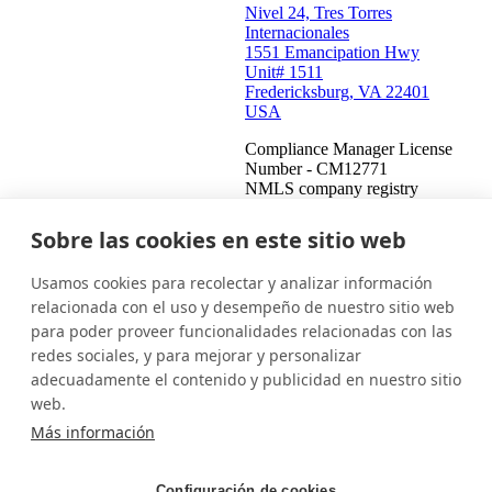
Nivel 24, Tres Torres
Internacionales
1551 Emancipation Hwy
Unit# 1511
Fredericksburg, VA 22401
USA
Compliance Manager License
Number - CM12771
NMLS company registry
number - 908487
Compliance Manager NMLS
Sobre las cookies en este sitio web
registry number - 2459771
Usamos cookies para recolectar y analizar información
Estados Unidos (Español)
Ponte en contacto
Iniciar sesión
relacionada con el uso y desempeño de nuestro sitio web
para poder proveer funcionalidades relacionadas con las
Este es un intento de cobrar una deuda y cualquier información
redes sociales, y para mejorar y personalizar
obtenida se utilizará para tal fin. Esta comunicación proviene de
adecuadamente el contenido y publicidad en nuestro sitio
un cobrador de deudas.
web.
© 2026 InDebted Holdings Pty Ltd
Más información
Seal
Configuración de cookies