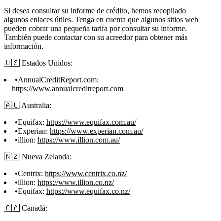
Si desea consultar su informe de crédito, hemos recopilado
algunos enlaces útiles. Tenga en cuenta que algunos sitios web
pueden cobrar una pequeña tarifa por consultar su informe.
También puede contactar con su acreedor para obtener más
información.
🇺🇸 Estados Unidos:
AnnualCreditReport.com:
https://www.annualcreditreport.com
🇦🇺 Australia:
Equifax:
https://www.equifax.com.au/
Experian:
https://www.experian.com.au/
illion:
https://www.illion.com.au/
🇳🇿 Nueva Zelanda:
Centrix:
https://www.centrix.co.nz/
illion:
https://www.illion.co.nz/
Equifax:
https://www.equifax.co.nz/
🇨🇦 Canadá: