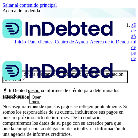
Saltar al contenido principal
Acerca de tu deuda
¿Es
de
afe
Inicio
Para clientes
Centro de Ayuda
Acerca de tu Deuda
mi 
de 
pun
de 
¿Está esta deuda afectando mi informe de crédito / puntuación
de crédito?
📓 InDebted gestiona informes de crédito para determinados
acreedores.
Iniciar sesión
Open
main
Nos aseguraremos de que sus pagos se reflejen puntualmente. Si
menu
somos los responsables de su cuenta, incluiremos sus pagos en
nuestro próximo ciclo de informes. De lo contrario,
compartiremos los datos de su pago con su acreedor para que
pueda cumplir con su obligación de actualizar la información de
una agencia de informes crediticios.