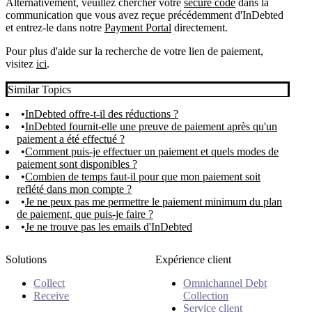
Alternativement, veuillez chercher votre
secure code
dans la
communication que vous avez reçue précédemment d'InDebted
et entrez-le dans notre
Payment Portal
directement.
Pour plus d'aide sur la recherche de votre lien de paiement,
visitez
ici
.
Similar Topics
InDebted offre-t-il des réductions ?
InDebted fournit-elle une preuve de paiement après qu'un
paiement a été effectué ?
Comment puis-je effectuer un paiement et quels modes de
paiement sont disponibles ?
Combien de temps faut-il pour que mon paiement soit
reflété dans mon compte ?
Je ne peux pas me permettre le paiement minimum du plan
de paiement, que puis-je faire ?
Je ne trouve pas les emails d'InDebted
Solutions
Expérience client
Collect
Omnichannel Debt
Receive
Collection
Service client