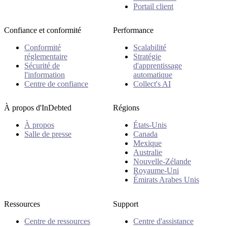
Portail client
Confiance et conformité
Performance
Conformité
Scalabilité
réglementaire
Stratégie
Sécurité de
d'apprentissage
l'information
automatique
Centre de confiance
Collect's AI
À propos d'InDebted
Régions
À propos
États-Unis
Salle de presse
Canada
Mexique
Australie
Nouvelle-Zélande
Royaume-Uni
Émirats Arabes Unis
Ressources
Support
Centre de ressources
Centre d'assistance