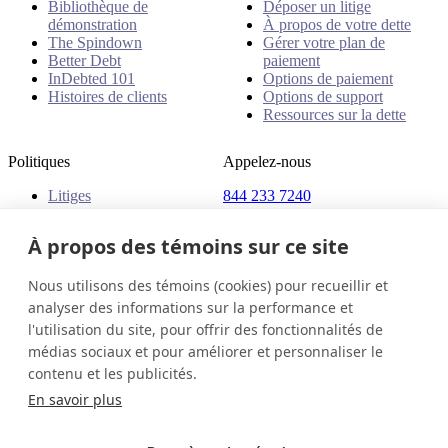
Bibliothèque de
Déposer un litige
démonstration
À propos de votre dette
The Spindown
Gérer votre plan de
Better Debt
paiement
InDebted 101
Options de paiement
Histoires de clients
Options de support
Ressources sur la dette
Politiques
Appelez-nous
Litiges
844 233 7240
Plaintes
Adresse
Politiques
À propos des témoins sur ce site
18 King Street East, Suite
1400
Nous utilisons des témoins (cookies) pour recueillir et
Toronto, ON, M5C 1C4
analyser des informations sur la performance et
Canada
l'utilisation du site, pour offrir des fonctionnalités de
médias sociaux et pour améliorer et personnaliser le
Canada (Français)
Contactez-nous
Connexion
contenu et les publicités.
© 2026 InDebted Holdings Pty Ltd
En savoir plus
Seal