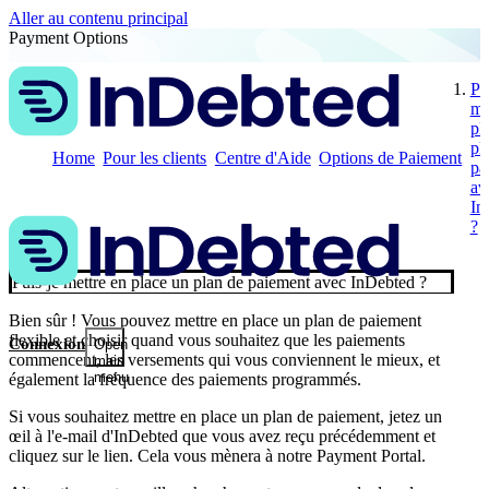
Aller au contenu principal
Payment Options
Pu
me
pl
pl
Home
Pour les clients
Centre d'Aide
Options de Paiement
pa
av
In
?
Puis-je mettre en place un plan de paiement avec InDebted ?
Bien sûr ! Vous pouvez mettre en place un plan de paiement
flexible et choisir quand vous souhaitez que les paiements
Connexion
Open
commencent, les versements qui vous conviennent le mieux, et
main
menu
également la fréquence des paiements programmés.
Si vous souhaitez mettre en place un plan de paiement, jetez un
œil à l'e-mail d'InDebted que vous avez reçu précédemment et
cliquez sur le lien. Cela vous mènera à notre Payment Portal.