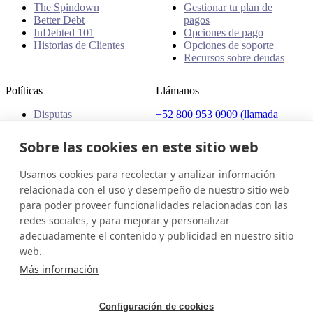
The Spindown
Gestionar tu plan de
Better Debt
pagos
InDebted 101
Opciones de pago
Historias de Clientes
Opciones de soporte
Recursos sobre deudas
Políticas
Llámanos
Disputas
+52 800 953 0909 (llamada
Quejas
gratuita)
Políticas
Sobre las cookies en este sitio web
Dirección
Usamos cookies para recolectar y analizar información
Av. Presidente Masaryk 111,
Col. Polanco, Del.Miguel
relacionada con el uso y desempeño de nuestro sitio web
Hidalgo, C.P. 11560, Ciudad
para poder proveer funcionalidades relacionadas con las
de México, México
redes sociales, y para mejorar y personalizar
adecuadamente el contenido y publicidad en nuestro sitio
México (Español)
Ponte en contacto
Iniciar sesión
web.
© 2026 InDebted Holdings Pty Ltd
Más información
Seal
Configuración de cookies