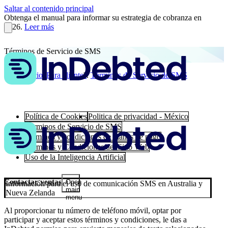
Saltar al contenido principal
Obtenga el manual para informar su estrategia de cobranza en
2026.
Leer más
Términos de Servicio de SMS
Inicio
Para clientes
Términos de Servicio de SMS
Política de Cookies
Politica de privacidad - México
Términos de Servicio de SMS
Terminos y condiciones de planes de pago
Términos y Condiciones del Sitio Web
Uso de la Inteligencia Artificial
Contactar ventas
Open
Información para el uso de comunicación SMS en Australia y
main
Nueva Zelanda
menu
Al proporcionar tu número de teléfono móvil, optar por
participar y aceptar estos términos y condiciones, le das a