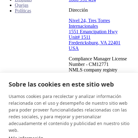
Quejas
Dirección
Políticas
Nivel 24, Tres Torres
Internacionales
1551 Emancipation Hwy
Unit# 1511
Fredericksburg, VA 22401
USA
Compliance Manager License
Number - CM12771
NMLS company registry
number - 908487
Compliance Manager NMLS
Sobre las cookies en este sitio web
registry number - 2459771
Usamos cookies para recolectar y analizar información
Estados Unidos (Español)
Ponte en contacto
Iniciar sesión
relacionada con el uso y desempeño de nuestro sitio web
para poder proveer funcionalidades relacionadas con las
Este es un intento de cobrar una deuda y cualquier información
redes sociales, y para mejorar y personalizar
obtenida se utilizará para tal fin. Esta comunicación proviene de
adecuadamente el contenido y publicidad en nuestro sitio
un cobrador de deudas.
web.
© 2026 InDebted Holdings Pty Ltd