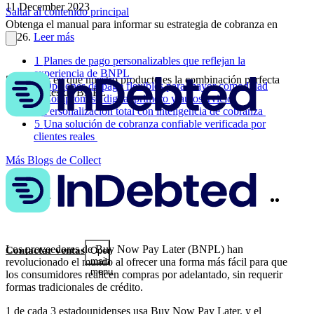
11 December 2023
Saltar al contenido principal
Obtenga el manual para informar su estrategia de cobranza en
2026.
Leer más
1
Planes de pago personalizables que reflejan la
experiencia de BNPL
5 maneras en que nuestro producto es la combinación perfecta
2
Opciones de pago flexibles para mayor comodidad
para clientes de BNPL
3
Compromiso digital primero y autoservicio
4
Personalización total con inteligencia de cobranza
5
Una solución de cobranza confiable verificada por
clientes reales
Más Blogs de Collect
Twitter
Linke
Compartir
Los proveedores de Buy Now Pay Later (BNPL) han
Contactar ventas
Open
revolucionado el mundo al ofrecer una forma más fácil para que
main
menu
los consumidores realicen compras por adelantado, sin requerir
formas tradicionales de crédito.
1 de cada 3 estadounidenses usa
Buy Now Pay Later, y el