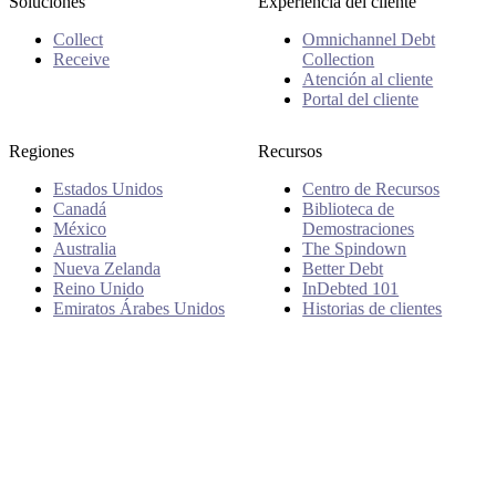
Soluciones
Experiencia del cliente
Collect
Omnichannel Debt
Receive
Collection
Atención al cliente
Portal del cliente
Regiones
Recursos
Estados Unidos
Centro de Recursos
Canadá
Biblioteca de
México
Demostraciones
Australia
The Spindown
Nueva Zelanda
Better Debt
Reino Unido
InDebted 101
Emiratos Árabes Unidos
Historias de clientes