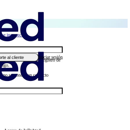
ece incorrecto
Iniciar sesión
rte al cliente
cede a veces cuando el registro de
 pago.
ipo se pondrá en contacto