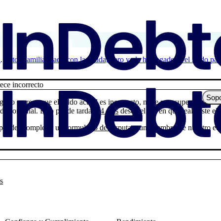
a
Estoy familiarizado con la deuda, pero ya la he pagado, o el saldo par
rece incorrecto
Sopo
ado o crees que el saldo actual es incorrecto, no te preocupes. Esto su
edor original. Esto puede tardar
14 días
desde el día en que realizaste el
, puedes completar un
formulario de disputa
y un miembro de nuestro equ
s