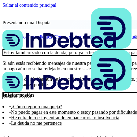
Saltar al contenido principal
Presentando una Disputa
Inicio
Para clientes
Centro de Ayuda
Presentando una Disput
Estoy familiarizado con la deuda, pero ya la he pagado, o el saldo pa
Si aún estás recibiendo mensajes de nuestra parte después de haber pag
tu pago aún no se ha reflejado en nuestro sistema por parte de tu acre
Si después de 10 días aún estás recibiendo mensajes de nuestra parte
contigo lo antes posible.
Iniciar sesión
Similar Topics
¿Cómo reporto una queja?
No puedo pagar en este momento o estoy pasando por dificultade
He entrado o estoy entrando en bancarrota o insolvencia
La deuda no me pertenece