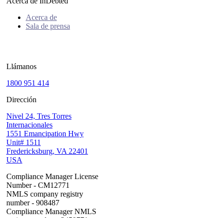
Acerca de InDebted
Acerca de
Sala de prensa
Llámanos
1800 951 414
Dirección
Nivel 24, Tres Torres
Internacionales
1551 Emancipation Hwy
Unit# 1511
Fredericksburg, VA 22401
USA
Compliance Manager License
Number - CM12771
NMLS company registry
number - 908487
Compliance Manager NMLS