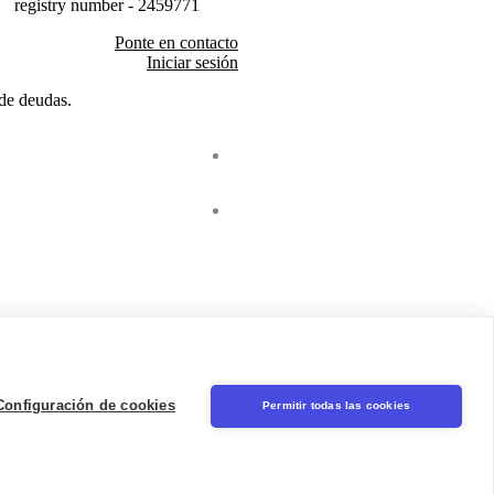
registry number - 2459771
Ponte en contacto
Iniciar sesión
 de deudas.
Seal
LinkedIn
Configuración de cookies
Permitir todas las cookies