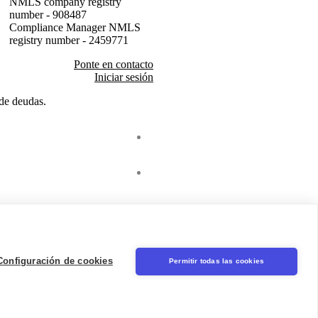
NMLS company registry
number - 908487
Compliance Manager NMLS
registry number - 2459771
Ponte en contacto
Iniciar sesión
 de deudas.
Seal
LinkedIn
Configuración de cookies
Permitir todas las cookies