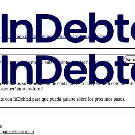
a
He entrado o estoy entrando en bancarrota o insolvencia
Sopo
ante que nos informes lo antes posible. Puedes hacerlo aquí:
oporciónanos su información de contacto. Esto nos permitirá comunicar
ustomer/attorney-form/
te con InDebted para que pueda guiarte sobre los próximos pasos.
s
o parece incorrecto