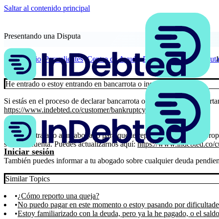
Saltar al contenido principal
Presentando una Disputa
Inicio
Para clientes
Centro de Ayuda
Presentando una Disput
He entrado o estoy entrando en bancarrota o insolvencia
Si estás en el proceso de declarar bancarrota o insolvencia, es import
https://www.indebted.co/customer/bankruptcy-insolvency-form/
Abogado
Si has contratado a un abogado para que te represente, por favor, pr
sobre tu cuenta. Puedes actualizarnos aquí:
https://www.indebted.co/c
Iniciar sesión
También puedes informar a tu abogado sobre cualquier deuda pendien
Similar Topics
¿Cómo reporto una queja?
No puedo pagar en este momento o estoy pasando por dificultade
Estoy familiarizado con la deuda, pero ya la he pagado, o el sald