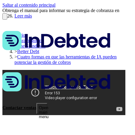
Saltar al contenido principal
Obtenga el manual para informar su estrategia de cobranza en
2026.
Leer más
Inicio
>
Para negocios
>
The Spindown
>
Better Debt
>
Cuatro formas en que las herramientas de IA pueden
potenciar la gestión de cobros
Contactar ventas
Open
main
menu