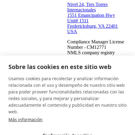
Nivel 24, Tres Torres
Internacionales
1551 Emancipation Hwy
Unit# 1511
Fredericksburg, VA 22401
USA
Compliance Manager License
Number - CM12771
NMLS company registry
number - 908487
Compliance Manager NMLS
Sobre las cookies en este sitio web
registry number - 2459771
Usamos cookies para recolectar y analizar información
Estados Unidos (Español)
Ponte en contacto
Iniciar sesión
relacionada con el uso y desempeño de nuestro sitio web
para poder proveer funcionalidades relacionadas con las
Este es un intento de cobrar una deuda y cualquier información
redes sociales, y para mejorar y personalizar
obtenida se utilizará para tal fin. Esta comunicación proviene de
adecuadamente el contenido y publicidad en nuestro sitio
un cobrador de deudas.
web.
© 2026 InDebted Holdings Pty Ltd
Más información
Seal