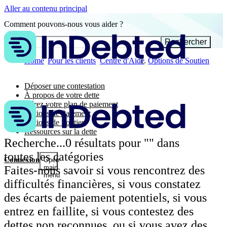
Aller au contenu principal
Comment pouvons-nous vous aider ?
Rechercher
Home
Pour les clients
Centre d'Aide
Options de Soutien
Déposer une contestation
À propos de votre dette
Gérez votre plan de paiement
Options de Paiement
Options de Soutien
Ressources sur la dette
Recherche...
0
résultats pour "
" dans
toutes les catégories
Connexion
Open
Faites-nous savoir si vous rencontrez des
main
menu
difficultés financières, si vous constatez
des écarts de paiement potentiels, si vous
entrez en faillite, si vous contestez des
dettes non reconnues, ou si vous avez des