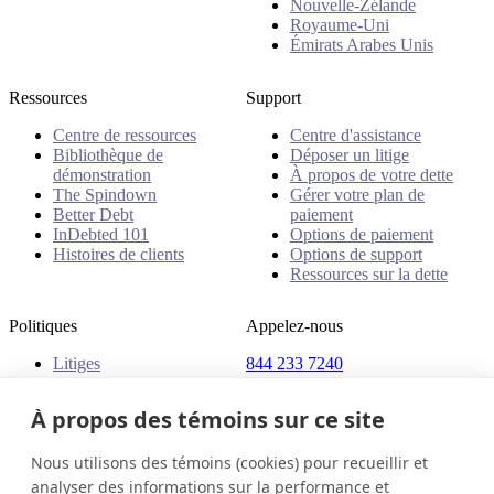
Nouvelle-Zélande
Royaume-Uni
Émirats Arabes Unis
Ressources
Support
Centre de ressources
Centre d'assistance
Bibliothèque de
Déposer un litige
démonstration
À propos de votre dette
The Spindown
Gérer votre plan de
Better Debt
paiement
InDebted 101
Options de paiement
Histoires de clients
Options de support
Ressources sur la dette
Politiques
Appelez-nous
Litiges
844 233 7240
Plaintes
Adresse
Politiques
À propos des témoins sur ce site
18 King Street East, Suite
1400
Nous utilisons des témoins (cookies) pour recueillir et
Toronto, ON, M5C 1C4
analyser des informations sur la performance et