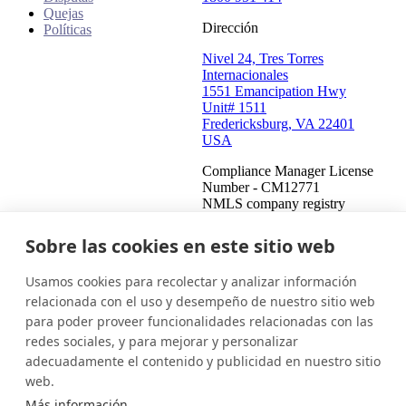
Quejas
Dirección
Políticas
Nivel 24, Tres Torres
Internacionales
1551 Emancipation Hwy
Unit# 1511
Fredericksburg, VA 22401
USA
Compliance Manager License
Number - CM12771
NMLS company registry
number - 908487
Compliance Manager NMLS
Sobre las cookies en este sitio web
registry number - 2459771
Usamos cookies para recolectar y analizar información
Estados Unidos (Español)
Ponte en contacto
Iniciar sesión
relacionada con el uso y desempeño de nuestro sitio web
para poder proveer funcionalidades relacionadas con las
Este es un intento de cobrar una deuda y cualquier información
redes sociales, y para mejorar y personalizar
obtenida se utilizará para tal fin. Esta comunicación proviene de
adecuadamente el contenido y publicidad en nuestro sitio
un cobrador de deudas.
web.
© 2026 InDebted Holdings Pty Ltd
Más información