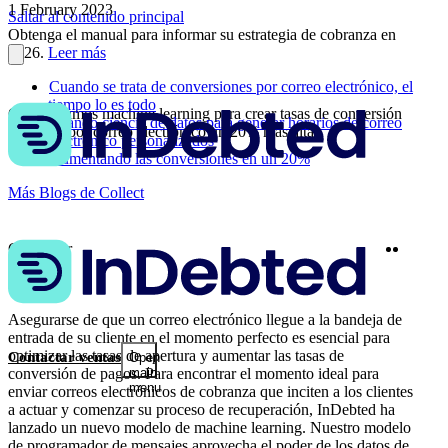
1 February 2023
Saltar al contenido principal
Obtenga el manual para informar su estrategia de cobranza en
2026.
Leer más
Cuando se trata de conversiones por correo electrónico, el
tiempo lo es todo
Cómo usamos machine learning para crear tasas de conversión
Usando ciencia de datos para generar horarios de correo
de pagos por correo electrónico un 20% más altas
electrónico personalizados
Aumentando las conversiones en un 20%
Más Blogs de Collect
Twitter
Linke
Compartir
Asegurarse de que un correo electrónico llegue a la bandeja de
entrada de su cliente en el momento perfecto es esencial para
optimizar las tasas de apertura y aumentar las tasas de
Contactar ventas
Open
conversión de pagos. Para encontrar el momento ideal para
main
menu
enviar correos electrónicos de cobranza que inciten a los clientes
a actuar y comenzar su proceso de recuperación, InDebted ha
lanzado un nuevo modelo de machine learning. Nuestro modelo
de programador de mensajes aprovecha el poder de los datos de