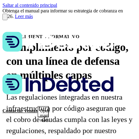
Saltar al contenido principal
Obtenga el manual para informar su estrategia de cobranza en
2026.
Leer más
CUMPLIMIENTO NORMATIVO
Cumplimiento por código,
con una línea de defensa
en múltiples capas
Las regulaciones integradas en nuestra
infraestructura por código aseguran que
Contactar ventas
Open
main
el cobro de deudas cumpla con las leyes y
menu
regulaciones, respaldado por nuestro