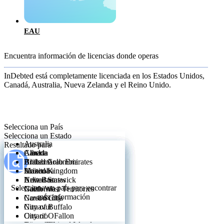
EAU
Encuentra información de licencias donde operas
InDebted está completamente licenciada en los Estados Unidos,
Canadá, Australia, Nueva Zelanda y el Reino Unido.
Selecciona un País
Selecciona un Estado
Australia
Resultado para
Canada
Alberta
Alaska
United Arab Emirates
British Columbia
Alabama
United Kingdom
Manitoba
Arizona
United States
New Brunswick
Arkansas
Selecciona un país para encontrar
North West Territories
California
más información
Nova Scotia
Carson City
Nunavut
City of Buffalo
Ontario
City of OFallon