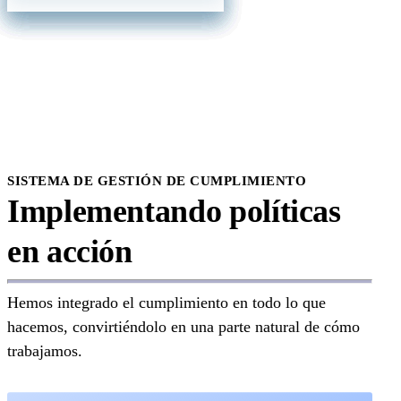
Prince Edward Island
City of Chicago
Quebec
City of Wilmington
Saskatchewan
City of Yonkers
Yukon
Colorado
Connecticut
Delaware
District of Columbia
Florida
Georgia
Hawaii
Idaho
Illinois
SISTEMA DE GESTIÓN DE CUMPLIMIENTO
Indiana
Implementando políticas
Iowa
Kansas
en acción
Kentucky
Louisiana
Maine
Maryland
Hemos integrado el cumplimiento en todo lo que
Massachusetts
Michigan
hacemos, convirtiéndolo en una parte natural de cómo
Minnesota
trabajamos.
Missisipi
Missouri
Montana