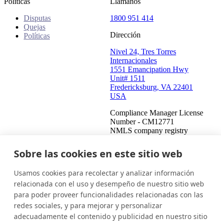
Políticas
Llámanos
Disputas
1800 951 414
Quejas
Dirección
Políticas
Nivel 24, Tres Torres
Internacionales
1551 Emancipation Hwy
Unit# 1511
Fredericksburg, VA 22401
USA
Compliance Manager License
Number - CM12771
NMLS company registry
number - 908487
Compliance Manager NMLS
Sobre las cookies en este sitio web
registry number - 2459771
Usamos cookies para recolectar y analizar información
Estados Unidos (Español)
Ponte en contacto
Iniciar sesión
relacionada con el uso y desempeño de nuestro sitio web
para poder proveer funcionalidades relacionadas con las
Este es un intento de cobrar una deuda y cualquier información
redes sociales, y para mejorar y personalizar
obtenida se utilizará para tal fin. Esta comunicación proviene de
adecuadamente el contenido y publicidad en nuestro sitio
un cobrador de deudas.