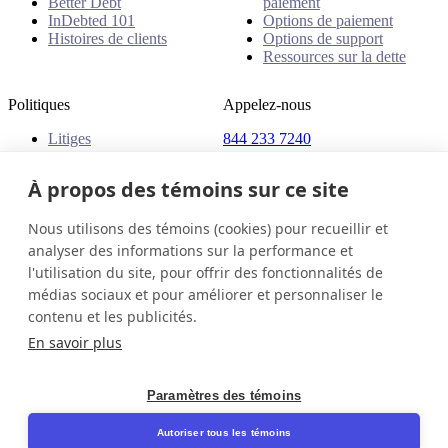
Better Debt
paiement
InDebted 101
Options de paiement
Histoires de clients
Options de support
Ressources sur la dette
Politiques
Appelez-nous
Litiges
844 233 7240
Plaintes
Adresse
Politiques
À propos des témoins sur ce site
18 King Street East, Suite
1400
Nous utilisons des témoins (cookies) pour recueillir et
Toronto, ON, M5C 1C4
analyser des informations sur la performance et
Canada
l'utilisation du site, pour offrir des fonctionnalités de
médias sociaux et pour améliorer et personnaliser le
Canada (Français)
Contactez-nous
Connexion
contenu et les publicités.
© 2026 InDebted Holdings Pty Ltd
En savoir plus
Seal
Paramètres des témoins
LinkedIn
Autoriser tous les témoins