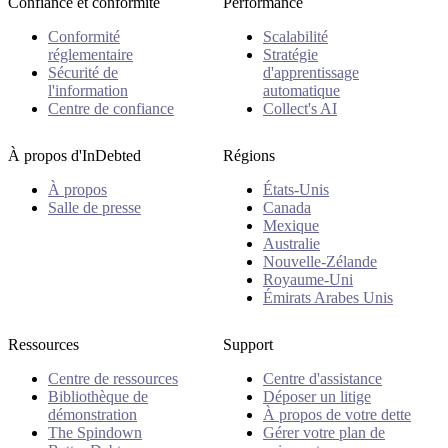
Confiance et conformité
Performance
Conformité
Scalabilité
réglementaire
Stratégie
Sécurité de
d'apprentissage
l'information
automatique
Centre de confiance
Collect's AI
À propos d'InDebted
Régions
À propos
États-Unis
Salle de presse
Canada
Mexique
Australie
Nouvelle-Zélande
Royaume-Uni
Émirats Arabes Unis
Ressources
Support
Centre de ressources
Centre d'assistance
Bibliothèque de
Déposer un litige
démonstration
À propos de votre dette
The Spindown
Gérer votre plan de