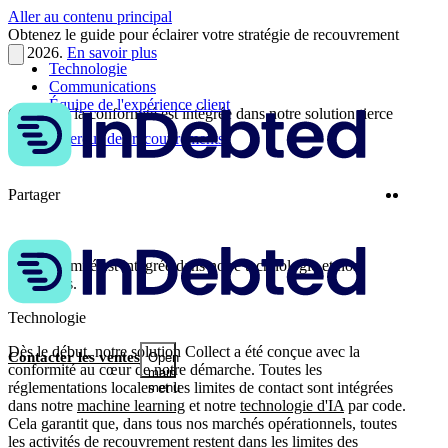
Aller au contenu principal
Obtenez le guide pour éclairer votre stratégie de recouvrement
en 2026.
En savoir plus
Technologie
Communications
Équipe de l'expérience client
Comment la conformité est intégrée dans notre solution tierce
Plus d'Aperçus des recouvrements
Twitter
Linke
Partager
La conformité est intégrée dans notre technologie et nos
opérations.
Technologie
Dès le début, notre solution Collect a été conçue avec la
Contacter les ventes
Open
conformité au cœur de notre démarche. Toutes les
main
réglementations locales et les limites de contact sont intégrées
menu
dans notre
machine learning
et notre
technologie d'IA
par code.
Cela garantit que, dans tous nos marchés opérationnels, toutes
les activités de recouvrement restent dans les limites des