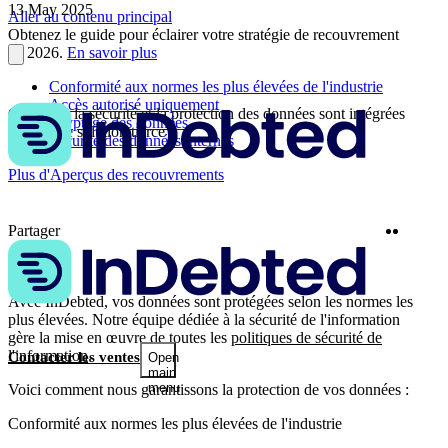
13 May 2025
Aller au contenu principal
Obtenez le guide pour éclairer votre stratégie de recouvrement
en 2026.
En savoir plus
Conformité aux normes les plus élevées de l'industrie
Accès autorisé uniquement
Comment la sécurité et la protection des données sont intégrées
Cryptage des données
dans notre solution tierce
Sécurité des données internes
Plus d'Aperçus des recouvrements
Twitter
Linke
Partager
Avec InDebted, vos données sont protégées selon les normes les
plus élevées. Notre équipe dédiée à la sécurité de l'information
gère la mise en œuvre de toutes les
politiques de sécurité de
l'information
.
Contacter les ventes
Open
main
menu
Voici comment nous garantissons la protection de vos données :
Conformité aux normes les plus élevées de l'industrie