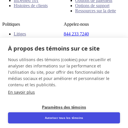
InDebted 101
Options de paiement
Histoires de clients
Options de support
Ressources sur la dette
Politiques
Appelez-nous
Litiges
844 233 7240
Plaintes
Adresse
Politiques
À propos des témoins sur ce site
18 King Street East, Suite
1400
Nous utilisons des témoins (cookies) pour recueillir et
Toronto, ON, M5C 1C4
analyser des informations sur la performance et
Canada
l'utilisation du site, pour offrir des fonctionnalités de
médias sociaux et pour améliorer et personnaliser le
Canada (Français)
Contactez-nous
Connexion
contenu et les publicités.
© 2026 InDebted Holdings Pty Ltd
En savoir plus
Seal
Paramètres des témoins
LinkedIn
Autoriser tous les témoins