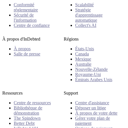
Conformité
Scalabilité
réglementaire
Stratégie
Sécurité de
d'apprentissage
l'information
automatique
Centre de confiance
Collect's AI
À propos d'InDebted
Régions
À propos
États-Unis
Salle de presse
Canada
Mexique
Australie
Nouvelle-Zélande
Royaume-Uni
Émirats Arabes Unis
Ressources
Support
Centre de ressources
Centre d'assistance
Bibliothèque de
Déposer un litige
démonstration
À propos de votre dette
The Spindown
Gérer votre plan de
Better Debt
paiement