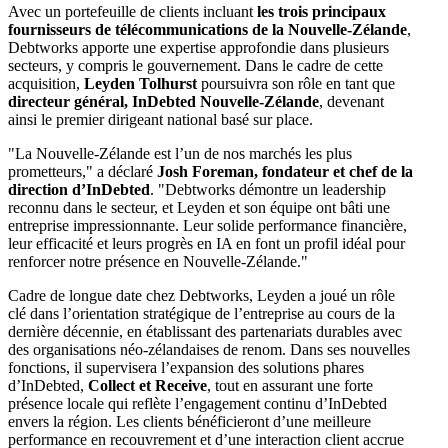
Avec un portefeuille de clients incluant
les trois principaux
fournisseurs de télécommunications de la Nouvelle-Zélande
,
Debtworks apporte une expertise approfondie dans plusieurs
secteurs, y compris le gouvernement. Dans le cadre de cette
acquisition,
Leyden Tolhurst
poursuivra son rôle en tant que
directeur général, InDebted Nouvelle-Zélande
, devenant
ainsi le premier dirigeant national basé sur place.
"La Nouvelle-Zélande est l’un de nos marchés les plus
prometteurs," a déclaré
Josh Foreman, fondateur et chef de la
direction d’InDebted
. "Debtworks démontre un leadership
reconnu dans le secteur, et Leyden et son équipe ont bâti une
entreprise impressionnante. Leur solide performance financière,
leur efficacité et leurs progrès en IA en font un profil idéal pour
renforcer notre présence en Nouvelle-Zélande."
Cadre de longue date chez Debtworks, Leyden a joué un rôle
clé dans l’orientation stratégique de l’entreprise au cours de la
dernière décennie, en établissant des partenariats durables avec
des organisations néo-zélandaises de renom. Dans ses nouvelles
fonctions, il supervisera l’expansion des solutions phares
d’InDebted,
Collect et Receive
, tout en assurant une forte
présence locale qui reflète l’engagement continu d’InDebted
envers la région. Les clients bénéficieront d’une meilleure
performance en recouvrement et d’une interaction client accrue