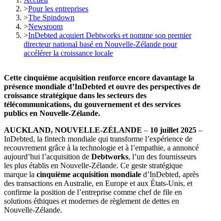
>
Pour les entreprises
>
The Spindown
>
Newsroom
>
InDebted acquiert Debtworks et nomme son premier
directeur national basé en Nouvelle-Zélande pour
accélérer la croissance locale
Cette cinquième acquisition renforce encore davantage la
présence mondiale d’InDebted et ouvre des perspectives de
croissance stratégique dans les secteurs des
télécommunications, du gouvernement et des services
publics en Nouvelle-Zélande.
AUCKLAND, NOUVELLE-ZÉLANDE
–
10 juillet 2025
–
InDebted, la fintech mondiale qui transforme l’expérience de
recouvrement grâce à la technologie et à l’empathie, a annoncé
aujourd’hui l’acquisition de
Debtworks
, l’un des fournisseurs
les plus établis en Nouvelle-Zélande. Ce geste stratégique
marque la
cinquième acquisition mondiale
d’InDebted, après
des transactions en Australie, en Europe et aux États-Unis, et
confirme la position de l’entreprise comme chef de file en
solutions éthiques et modernes de règlement de dettes en
Nouvelle-Zélande.