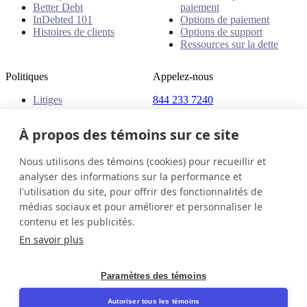
Better Debt
paiement
InDebted 101
Options de paiement
Histoires de clients
Options de support
Ressources sur la dette
Politiques
Appelez-nous
Litiges
844 233 7240
Plaintes
Adresse
Politiques
À propos des témoins sur ce site
18 King Street East, Suite
1400
Nous utilisons des témoins (cookies) pour recueillir et
Toronto, ON, M5C 1C4
analyser des informations sur la performance et
Canada
l'utilisation du site, pour offrir des fonctionnalités de
médias sociaux et pour améliorer et personnaliser le
Canada (Français)
Contactez-nous
Connexion
contenu et les publicités.
© 2026 InDebted Holdings Pty Ltd
En savoir plus
Seal
Paramètres des témoins
LinkedIn
Autoriser tous les témoins