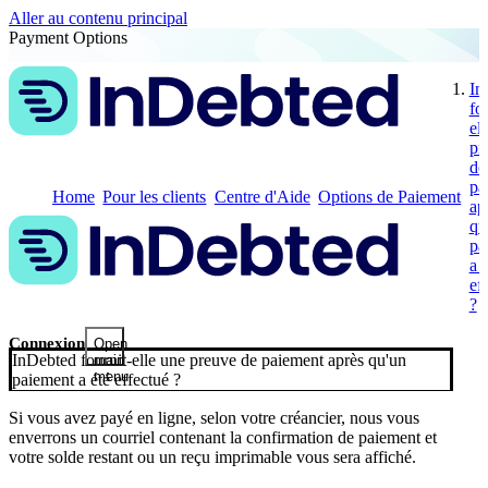
Aller au contenu principal
Payment Options
In
fo
el
pr
de
pa
Home
Pour les clients
Centre d'Aide
Options de Paiement
ap
qu
pa
a 
ef
?
Connexion
Open
InDebted fournit-elle une preuve de paiement après qu'un
main
menu
paiement a été effectué ?
Si vous avez payé en ligne, selon votre créancier, nous vous
enverrons un courriel contenant la confirmation de paiement et
votre solde restant ou un reçu imprimable vous sera affiché.