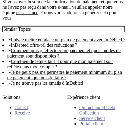
Si vous avez besoin de la confirmation de paiement et que vous
ne l'avez pas reçu dans votre e-mail, veuillez appeler notre
équipe
d'assistance
et nous vous aiderons à générer cela pour
vous.
Similar Topics
Puis-je mettre en place un plan de paiement avec InDebted ?
InDebted offre-t-il des réductions ?
Comment puis-je effectuer un paiement et quels modes de
paiement sont disponibles ?
Combien de temps faut-il pour que mon paiement soit
reflété dans mon compte ?
Je ne peux pas me permettre le paiement minimum du plan
de paiement, que puis-je faire ?
Je ne trouve pas les emails d'InDebted
Solutions
Expérience client
Collect
Omnichannel Debt
Receive
Collection
Service client
Portail client