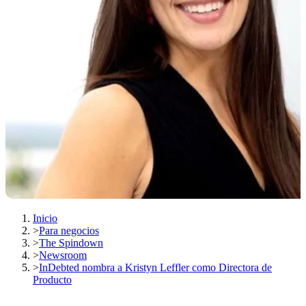
Inicio
>
Para negocios
>
The Spindown
>
Newsroom
>
InDebted nombra a Kristyn Leffler como Directora de
Producto