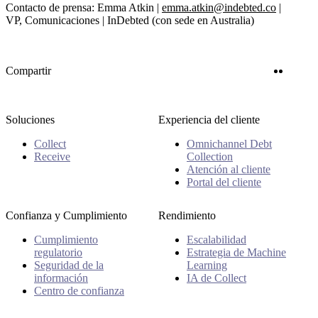
Contacto de prensa: Emma Atkin |
emma.atkin@indebted.co
|
VP, Comunicaciones | InDebted (con sede en Australia)
Twitter
Linke
Compartir
Soluciones
Experiencia del cliente
Collect
Omnichannel Debt
Receive
Collection
Atención al cliente
Portal del cliente
Confianza y Cumplimiento
Rendimiento
Cumplimiento
Escalabilidad
regulatorio
Estrategia de Machine
Seguridad de la
Learning
información
IA de Collect
Centro de confianza