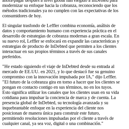
ahora-pagar después a nivel global han elegido a InDebted para
modernizar su enfoque hacia la cobranza, reconociendo que los
métodos tradicionales ya no cumplen con las expectativas de los
consumidores de hoy.
El singular trasfondo de Leffler combina economía, análisis de
datos y comportamiento humano con experiencia práctica en el
desarrollo de estrategias de cobranza modernas a gran escala. En
su nuevo rol, Leffler se enfocará en expandir las características y
estrategias de producto de InDebted que permiten a los clientes
interactuar en sus propios términos a través de sus canales
preferidos.
"He estado siguiendo el viaje de InDebted desde su entrada al
mercado de EE.UU. en 2021, y lo que destacó fue su genuino
compromiso con la innovación impulsada por IA," dijo Leffler.
"El futuro de la cobranza gira en torno a hacer que los clientes se
pongan en contacto contigo en sus términos, no en los tuyos.
Esto significa utilizar los canales que los clientes usan en su vida
cotidiana para impulsar la conciencia de marca y de cuenta. La
presencia global de InDebted, su tecnología avanzada y su
inquebrantable enfoque en la experiencia del cliente nos
posicionan de manera única para construir este futuro,
permitiendo resoluciones impulsadas por el cliente a través de
cualquier canal, ya sea voz, digital o una combinación."