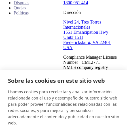
Disputas
1800 951 414
Quejas
Dirección
Políticas
Nivel 24, Tres Torres
Internacionales
1551 Emancipation Hwy
Unit# 1511
Fredericksburg, VA 22401
USA
Compliance Manager License
Number - CM12771
NMLS company registry
number - 908487
Compliance Manager NMLS
Sobre las cookies en este sitio web
registry number - 2459771
Usamos cookies para recolectar y analizar información
Estados Unidos (Español)
Ponte en contacto
Iniciar sesión
relacionada con el uso y desempeño de nuestro sitio web
para poder proveer funcionalidades relacionadas con las
Este es un intento de cobrar una deuda y cualquier información
redes sociales, y para mejorar y personalizar
obtenida se utilizará para tal fin. Esta comunicación proviene de
adecuadamente el contenido y publicidad en nuestro sitio
un cobrador de deudas.
web.
© 2026 InDebted Holdings Pty Ltd